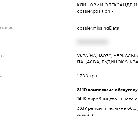
КЛИНОВИЙ ОЛЕКСАНДР 
dossier.position -
ciaries:
dossier.missingData
:
XXXXXXXXXX
s:
УКРАЇНА, 18030, ЧЕРКАСЬК
ПАЦАЄВА, БУДИНОК 5, КВ
:
1 700 грн.
81.10
комплексне обслуговув
14.19
виробництво іншого од
33.17
ремонт і технічне обс
засобів