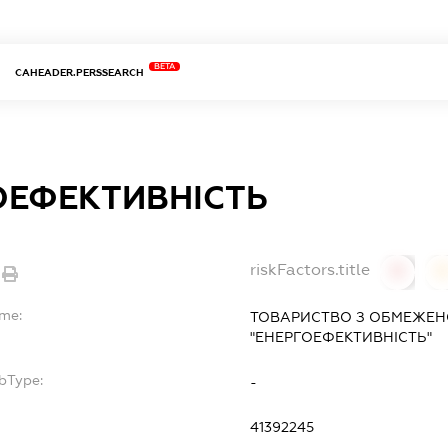
BETA
CAHEADER.PERSSEARCH
ОЕФЕКТИВНІСТЬ
riskFactors.title
0
ame:
ТОВАРИСТВО З ОБМЕЖЕН
"ЕНЕРГОЕФЕКТИВНІСТЬ"
bType:
-
41392245