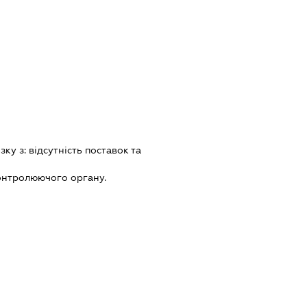
зку з:
вiдсутнiсть поставок та
онтролюючого органу.