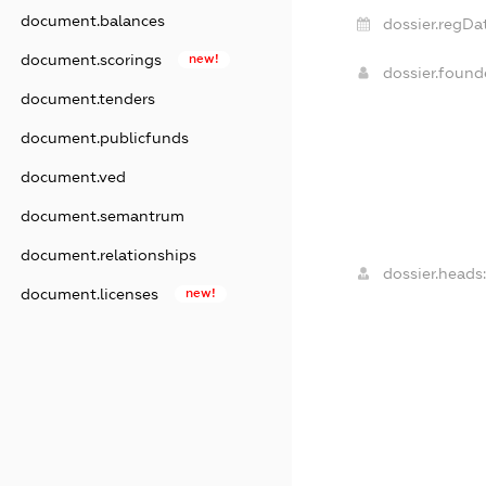
document.balances
dossier.regDa
document.scorings
new!
dossier.foun
document.tenders
document.publicfunds
document.ved
document.semantrum
document.relationships
dossier.heads
document.licenses
new!