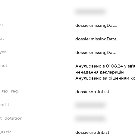
XXXXXXXXXX
bt
dossier.missingData
bt
dossier.missingData
yer
dossier.missingData
nnul
Анульовано з 01.08.24 у зв'я
ненадання декларацiй
Анульовано за рiшенням к
e_tax_reg
dossier.notInList
rofit
XXXXXXXXXX
et_dotation
XXXXXXXXXX
_akciz
dossier.notInList