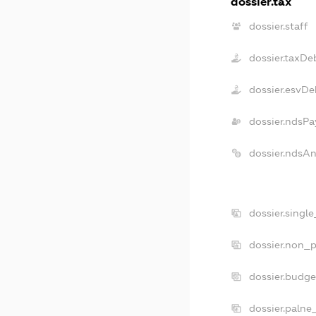
dossier.tax
dossier.staff
dossier.taxDe
dossier.esvDe
dossier.ndsPa
dossier.ndsA
dossier.singl
dossier.non_p
dossier.budg
dossier.palne