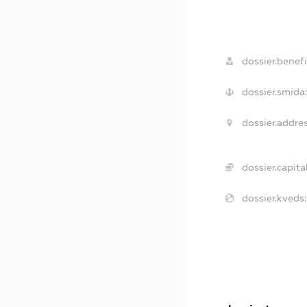
dossier.benefi
dossier.smida
dossier.addres
dossier.capital
dossier.kveds: