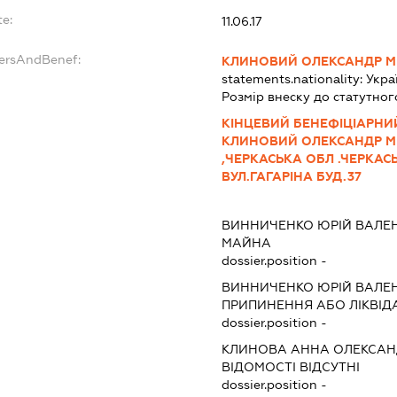
te:
11.06.17
dersAndBenef:
КЛИНОВИЙ ОЛЕКСАНДР 
statements.nationality:
Укра
Розмір внеску до статутног
КІНЦЕВИЙ БЕНЕФІЦІАРНИ
КЛИНОВИЙ ОЛЕКСАНДР М
,ЧЕРКАСЬКА ОБЛ .ЧЕРКАС
ВУЛ.ГАГАРІНА БУД.37
:
ВИННИЧЕНКО ЮРІЙ ВАЛЕ
МАЙНА
dossier.position -
ВИННИЧЕНКО ЮРІЙ ВАЛЕ
ПРИПИНЕННЯ АБО ЛІКВІД
dossier.position -
КЛИНОВА АННА ОЛЕКСАН
ВІДОМОСТІ ВІДСУТНІ
dossier.position -