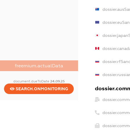
dossier.ausSa
dossier.euSan
dossier.japan
dossier.cana
dossier.rfSan
freemium.actualData
dossier.russia
document.dueToDate
24.09.25
dossier.comm
SEARCH.ONMONITORING
dossier.comme
dossier.comm
dossier.comme