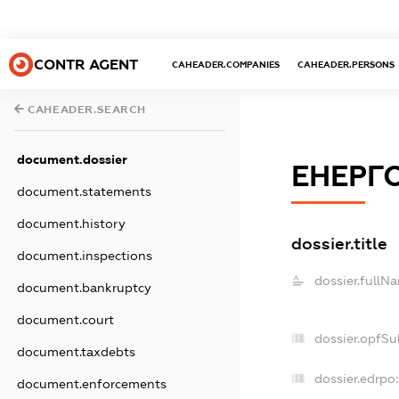
CONTR AGENT
CAHEADER.COMPANIES
CAHEADER.PERSONS
CAHEADER.SEARCH
document.dossier
ЕНЕРГ
document.statements
document.history
dossier.title
document.inspections
dossier.fullN
document.bankruptcy
document.court
dossier.opfSu
document.taxdebts
dossier.edrpo:
document.enforcements