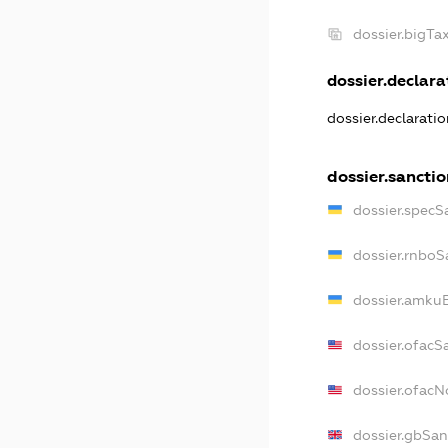
dossier.bigT
dossier.declarat
dossier.declarati
dossier.sancti
dossier.specS
dossier.rnboS
dossier.amkuB
dossier.ofacS
dossier.ofac
dossier.gbSan