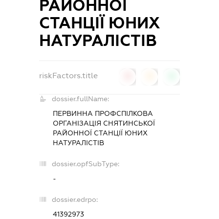
РАЙОННОЇ
СТАНЦІЇ ЮНИХ
НАТУРАЛІСТІВ
riskFactors.title
0
0
0
dossier.fullName:
ПЕРВИННА ПРОФСПІЛКОВА
ОРГАНІЗАЦІЯ СНЯТИНСЬКОЇ
РАЙОННОЇ СТАНЦІЇ ЮНИХ
НАТУРАЛІСТІВ
dossier.opfSubType:
-
dossier.edrpo:
41392973