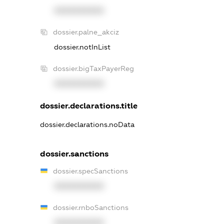
XXXXXXXXXX
dossier.palne_akciz
dossier.notInList
dossier.bigTaxPayerReg
XXXXXXXXXX
dossier.declarations.title
dossier.declarations.noData
dossier.sanctions
dossier.specSanctions
XXXXXXXXXX
dossier.rnboSanctions
XXXXXXXXXX