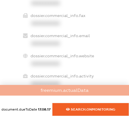
XXXXXXXXXX
dossier.commercial_info.fax
XXXXXXXXXX
dossier.commercial_info.email
XXXXXXXXXX
dossier.commercial_info.website
XXXXXXXXXX
dossier.commercial_info.activity
XXXXXXXXXX
freemium.actualData
freemium.exampleText_1
document.dueToDate
17.08.17
SEARCH.ONMONITORING
freemium.exampleText_2
freemium.anonymousPerSearch2
FREEMIUM.DETAILS