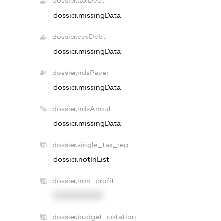
dossier.taxDebt
dossier.missingData
dossier.esvDebt
dossier.missingData
dossier.ndsPayer
dossier.missingData
dossier.ndsAnnul
dossier.missingData
dossier.single_tax_reg
dossier.notInList
dossier.non_profit
XXXXXXXXXX
dossier.budget_dotation