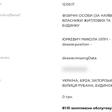
:
12.06.17
ersAndBenef:
ФІЗИЧНІ ОСОБИ (ЗА НАЯВ
ВЛАСНИКИ ЖИТЛОВИХ ТА
БУДИНКУ
ЮРКЕВИЧ МИКОЛА ІЛЛІЧ
-
dossier.position -
iaries:
dossier.missingData
XXXXXXXXXX
:
УКРАЇНА, 69124, ЗАПОРІЗЬ
ВУЛИЦЯ РУБАНА, БУДИНОК
0 грн.
81.10
комплексне обслуговув