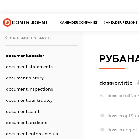
CONTR AGENT
CAHEADER.COMPANIES
CAHEADER.PERSONS
CAHEADER.SEARCH
document.dossier
РУБАНА
document.statements
document.history
dossier.title
document.inspections
dossier.fullNa
document.bankruptcy
document.court
dossier.opfSub
document.taxdebts
dossier.edrpo:
document.enforcements