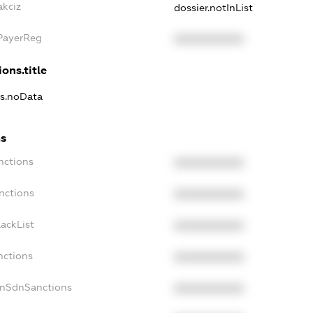
akciz
dossier.notInList
xPayerReg
XXXXXXXXXX
ons.title
ns.noData
ns
nctions
XXXXXXXXXX
nctions
XXXXXXXXXX
ackList
XXXXXXXXXX
nctions
XXXXXXXXXX
onSdnSanctions
XXXXXXXXXX