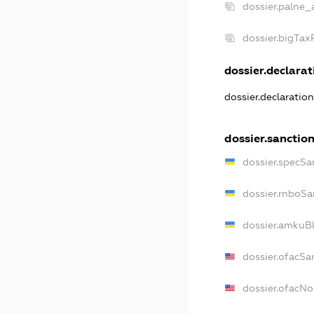
dossier.palne_
dossier.bigTa
dossier.declarati
dossier.declaratio
dossier.sanctio
dossier.specSa
dossier.rnboSa
dossier.amkuBl
dossier.ofacSa
dossier.ofacN