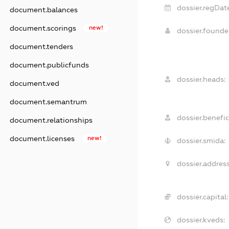
dossier.regDate
document.balances
document.scorings
new!
dossier.found
document.tenders
document.publicfunds
dossier.heads:
document.ved
document.semantrum
dossier.benefic
document.relationships
document.licenses
new!
dossier.smida:
dossier.address
dossier.capital:
dossier.kveds: