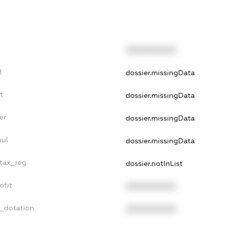
XXXXXXXXXX
t
dossier.missingData
t
dossier.missingData
er
dossier.missingData
nul
dossier.missingData
_tax_reg
dossier.notInList
ofit
XXXXXXXXXX
t_dotation
XXXXXXXXXX