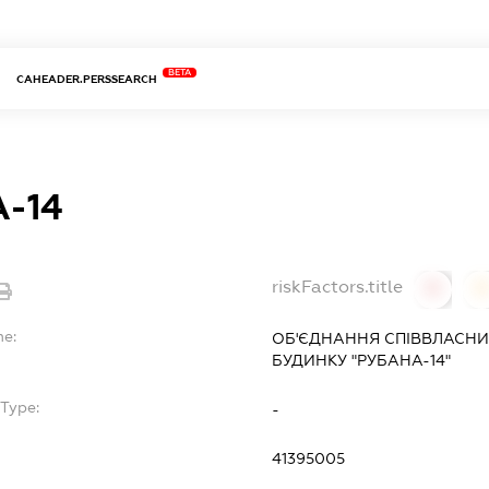
BETA
CAHEADER.PERSSEARCH
-14
riskFactors.title
0
0
me:
ОБ'ЄДНАННЯ СПІВВЛАСНИ
БУДИНКУ "РУБАНА-14"
Type:
-
41395005