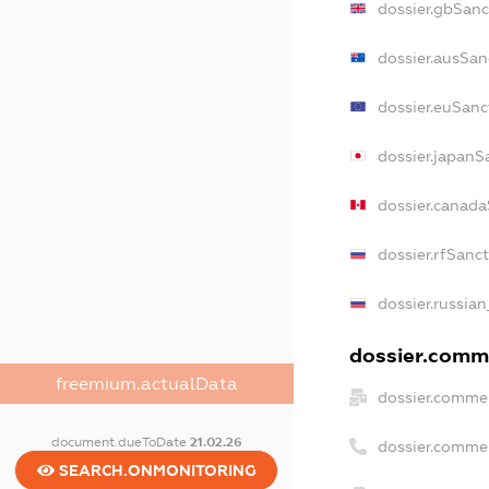
dossier.gbSanc
dossier.ausSan
dossier.euSanc
dossier.japanS
dossier.canada
dossier.rfSanc
dossier.russian
dossier.comme
freemium.actualData
dossier.commer
document.dueToDate
21.02.26
dossier.comme
SEARCH.ONMONITORING