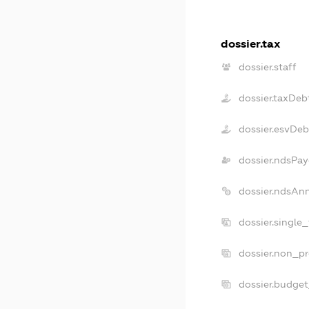
dossier.tax
dossier.staff
dossier.taxDeb
dossier.esvDeb
dossier.ndsPay
dossier.ndsAn
dossier.single
dossier.non_pr
dossier.budge