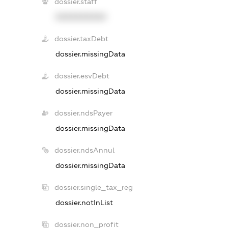
dossier.staff
XXXXXXXXXX
dossier.taxDebt
dossier.missingData
dossier.esvDebt
dossier.missingData
dossier.ndsPayer
dossier.missingData
dossier.ndsAnnul
dossier.missingData
dossier.single_tax_reg
dossier.notInList
dossier.non_profit