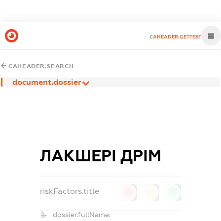
CAHEADER.GETTEST
CAHEADER.SEARCH
document.dossier
ЛАКШЕРІ ДРІМ
riskFactors.title
0
0
0
dossier.fullName: