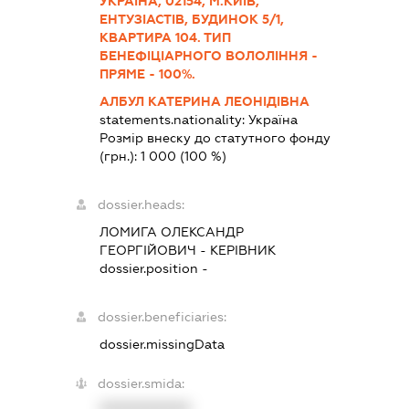
УКРАЇНА, 02154, М.КИЇВ,
ЕНТУЗІАСТІВ, БУДИНОК 5/1,
КВАРТИРА 104. ТИП
БЕНЕФІЦІАРНОГО ВОЛОЛІННЯ -
ПРЯМЕ - 100%.
АЛБУЛ КАТЕРИНА ЛЕОНІДІВНА
statements.nationality:
Україна
Розмір внеску до статутного фонду
(грн.):
1 000
(100 %)
dossier.heads:
ЛОМИГА ОЛЕКСАНДР
ГЕОРГІЙОВИЧ
-
КЕРІВНИК
dossier.position -
dossier.beneficiaries:
dossier.missingData
dossier.smida:
XXXXXXXXXX