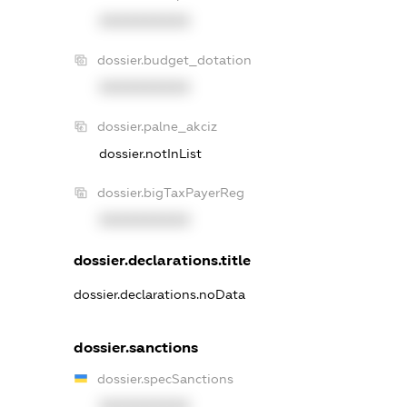
XXXXXXXXXX
dossier.budget_dotation
XXXXXXXXXX
dossier.palne_akciz
dossier.notInList
dossier.bigTaxPayerReg
XXXXXXXXXX
dossier.declarations.title
dossier.declarations.noData
dossier.sanctions
dossier.specSanctions
XXXXXXXXXX