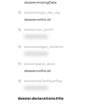
dossier.missingData
dossier.single_tax_reg
dossier.notInList
dossier.non_profit
XXXXXXXXXX
dossier.budget_dotation
XXXXXXXXXX
dossier.palne_akciz
dossier.notInList
dossier.bigTaxPayerReg
XXXXXXXXXX
dossier.declarations.title