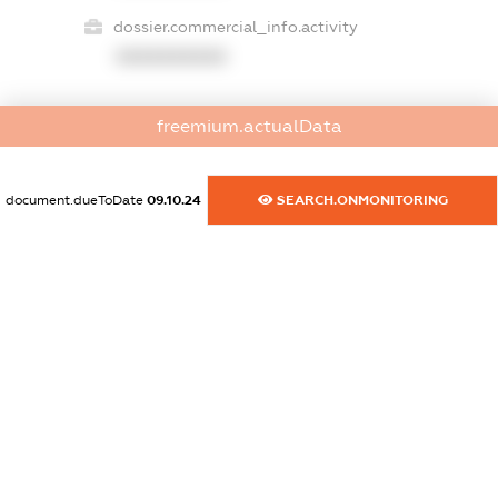
dossier.commercial_info.activity
XXXXXXXXXX
freemium.actualData
freemium.exampleText_1
freemium.exampleText_2
freemium.anonymousPerSearch2
document.dueToDate
09.10.24
SEARCH.ONMONITORING
FREEMIUM.DETAILS
FREEMIUM.REGISTER