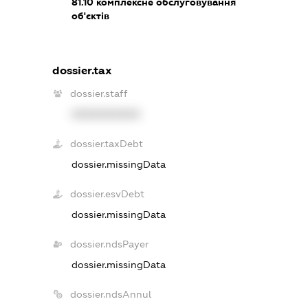
81.10
комплексне обслуговування
об'єктів
dossier.tax
dossier.staff
XXXXXXXXXX
dossier.taxDebt
dossier.missingData
dossier.esvDebt
dossier.missingData
dossier.ndsPayer
dossier.missingData
dossier.ndsAnnul