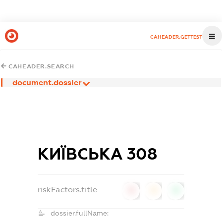
CAHEADER.GETTEST
CAHEADER.SEARCH
document.dossier
КИЇВСЬКА 308
riskFactors.title
0
0
0
dossier.fullName: