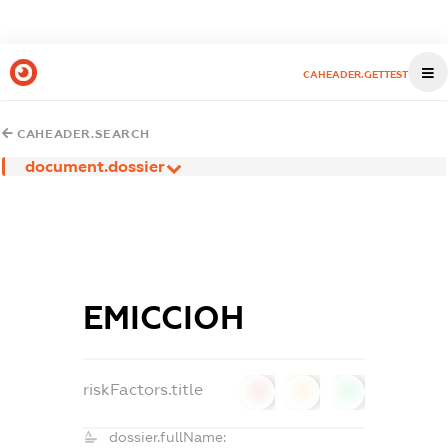
CAHEADER.GETTEST
CAHEADER.SEARCH
document.dossier
ЕМІССІОН
riskFactors.title
0
0
0
dossier.fullName: