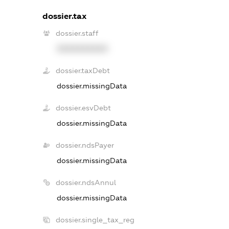
dossier.tax
dossier.staff
XXXXXXXXXX
dossier.taxDebt
dossier.missingData
dossier.esvDebt
dossier.missingData
dossier.ndsPayer
dossier.missingData
dossier.ndsAnnul
dossier.missingData
dossier.single_tax_reg