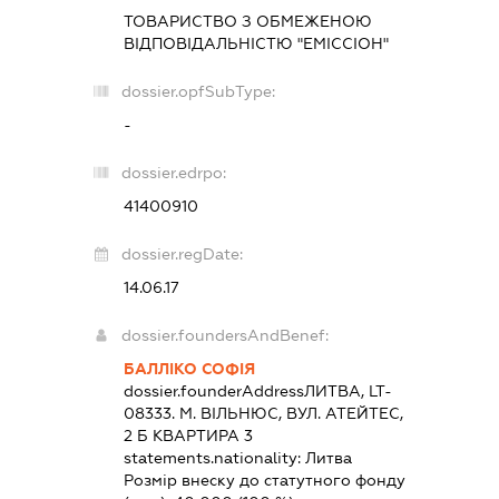
ТОВАРИСТВО З ОБМЕЖЕНОЮ
ВІДПОВІДАЛЬНІСТЮ "ЕМІССІОН"
dossier.opfSubType:
-
dossier.edrpo:
41400910
dossier.regDate:
14.06.17
dossier.foundersAndBenef:
БАЛЛІКО СОФІЯ
dossier.founderAddress
ЛИТВА, LT-
08333. М. ВІЛЬНЮС, ВУЛ. АТЕЙТЕС,
2 Б КВАРТИРА 3
statements.nationality:
Литва
Розмір внеску до статутного фонду