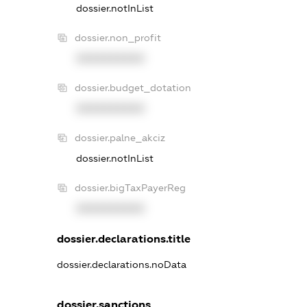
dossier.notInList
dossier.non_profit
XXXXXXXXXX
dossier.budget_dotation
XXXXXXXXXX
dossier.palne_akciz
dossier.notInList
dossier.bigTaxPayerReg
XXXXXXXXXX
dossier.declarations.title
dossier.declarations.noData
dossier.sanctions