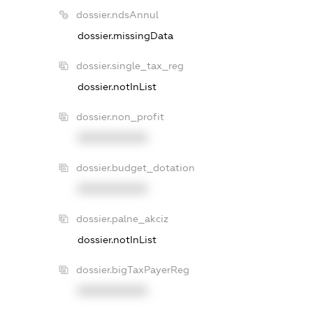
dossier.ndsAnnul
dossier.missingData
dossier.single_tax_reg
dossier.notInList
dossier.non_profit
XXXXXXXXXX
dossier.budget_dotation
XXXXXXXXXX
dossier.palne_akciz
dossier.notInList
dossier.bigTaxPayerReg
XXXXXXXXXX