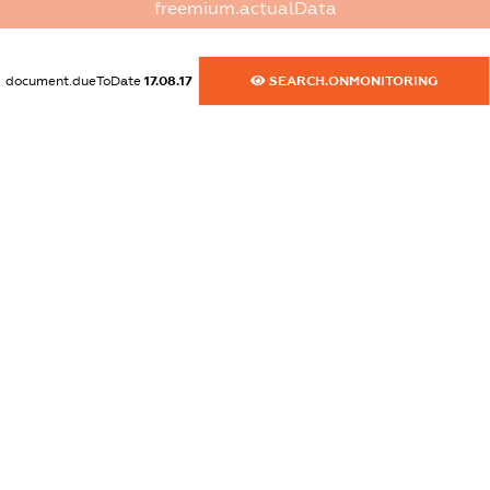
freemium.actualData
XXXXXXXXXX
dossier.commercial_info.activity
document.dueToDate
17.08.17
SEARCH.ONMONITORING
XXXXXXXXXX
freemium.exampleText_1
freemium.exampleText_2
freemium.anonymousPerSearch2
FREEMIUM.DETAILS
FREEMIUM.REGISTER