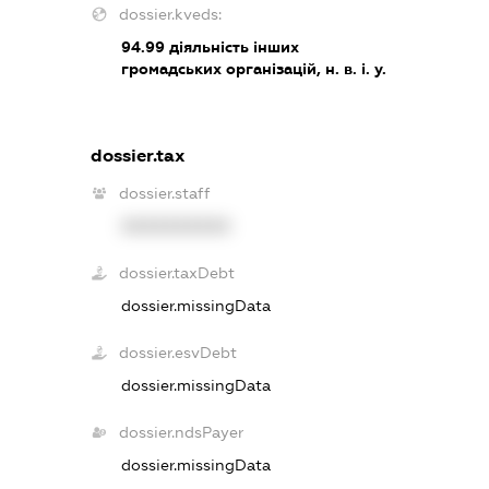
dossier.kveds:
94.99
діяльність інших
громадських організацій, н. в. і. у.
dossier.tax
dossier.staff
XXXXXXXXXX
dossier.taxDebt
dossier.missingData
dossier.esvDebt
dossier.missingData
dossier.ndsPayer
dossier.missingData