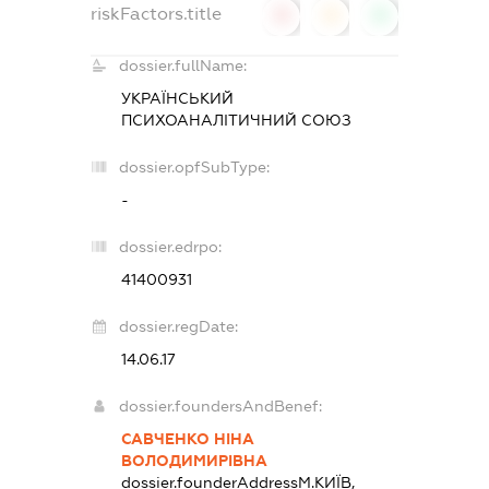
riskFactors.title
0
0
0
dossier.fullName:
УКРАЇНСЬКИЙ
ПСИХОАНАЛІТИЧНИЙ СОЮЗ
dossier.opfSubType:
-
dossier.edrpo:
41400931
dossier.regDate:
14.06.17
dossier.foundersAndBenef:
САВЧЕНКО НІНА
ВОЛОДИМИРІВНА
dossier.founderAddress
М.КИЇВ,