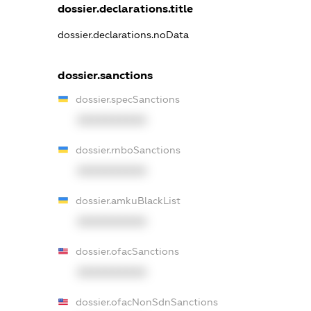
dossier.declarations.title
dossier.declarations.noData
dossier.sanctions
dossier.specSanctions
XXXXXXXXXX
dossier.rnboSanctions
XXXXXXXXXX
dossier.amkuBlackList
XXXXXXXXXX
dossier.ofacSanctions
XXXXXXXXXX
dossier.ofacNonSdnSanctions