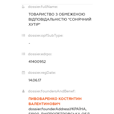
dossier.fullName:
ТОВАРИСТВО З ОБМЕЖЕНОЮ
ВІДПОВІДАЛЬНІСТЮ "СОНЯЧНИЙ
ХУТІР"
dossier.opfSubType:
-
dossier.edrpo:
41400952
dossier.regDate:
14.06.17
dossier.foundersAndBenef:
ПИВОВАРЕНКО КОСТЯНТИН
ВАЛЕНТИНОВИЧ
dossier.founderAddress
УКРАЇНА,