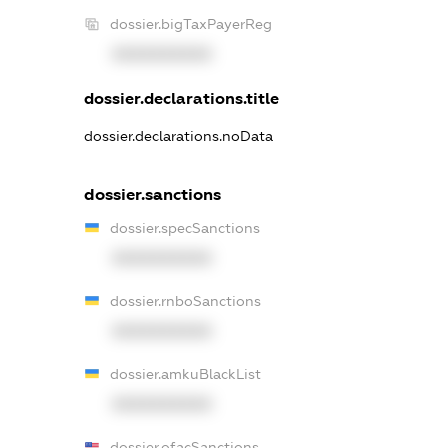
dossier.bigTaxPayerReg
XXXXXXXXXX
dossier.declarations.title
dossier.declarations.noData
dossier.sanctions
dossier.specSanctions
XXXXXXXXXX
dossier.rnboSanctions
XXXXXXXXXX
dossier.amkuBlackList
XXXXXXXXXX
dossier.ofacSanctions