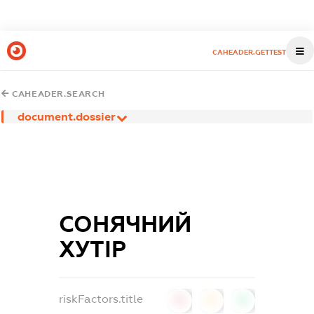
CAHEADER.GETTEST
CAHEADER.SEARCH
document.dossier
СОНЯЧНИЙ
ХУТІР
riskFactors.title
0
0
0