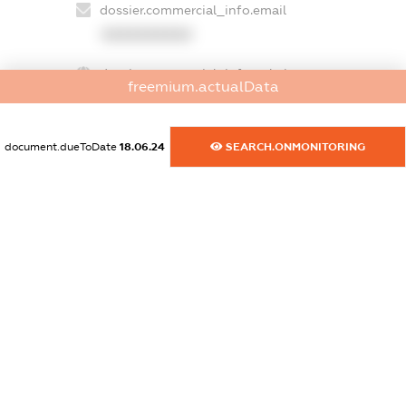
dossier.commercial_info.email
XXXXXXXXXX
dossier.commercial_info.website
freemium.actualData
XXXXXXXXXX
dossier.commercial_info.activity
document.dueToDate
18.06.24
SEARCH.ONMONITORING
XXXXXXXXXX
freemium.exampleText_1
freemium.exampleText_2
freemium.anonymousPerSearch2
FREEMIUM.DETAILS
FREEMIUM.REGISTER