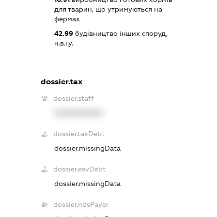
для тварин, що утримуються на
фермах
42.99
будівництво інших споруд,
н.в.і.у.
dossier.tax
dossier.staff
XXXXXXXXXX
dossier.taxDebt
dossier.missingData
dossier.esvDebt
dossier.missingData
dossier.ndsPayer