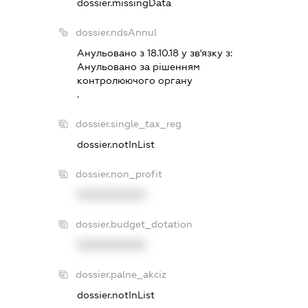
dossier.missingData
dossier.ndsAnnul
Анульовано з 18.10.18 у зв'язку з:
Анульовано за рiшенням
контролюючого органу
.
dossier.single_tax_reg
dossier.notInList
dossier.non_profit
XXXXXXXXXX
dossier.budget_dotation
XXXXXXXXXX
dossier.palne_akciz
dossier.notInList