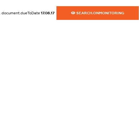
XXXXXXXXXX
document.dueToDate
17.08.17
SEARCH.ONMONITORING
dossier.commercial_info.activity
XXXXXXXXXX
freemium.exampleText_1
freemium.exampleText_2
freemium.anonymousPerSearch2
FREEMIUM.DETAILS
FREEMIUM.REGISTER