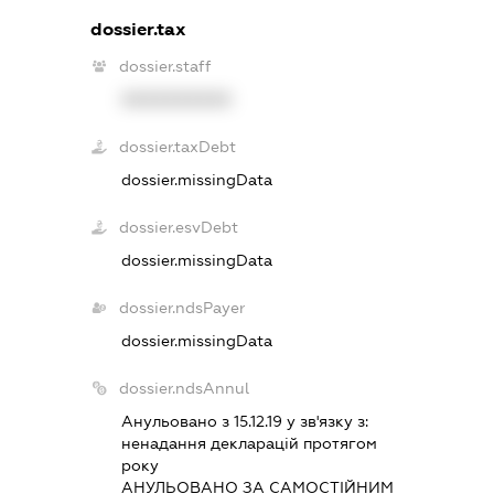
dossier.tax
dossier.staff
XXXXXXXXXX
dossier.taxDebt
dossier.missingData
dossier.esvDebt
dossier.missingData
dossier.ndsPayer
dossier.missingData
dossier.ndsAnnul
Анульовано з 15.12.19 у зв'язку з:
ненадання декларацiй протягом
року
АНУЛЬОВАНО ЗА САМОСТIЙНИМ