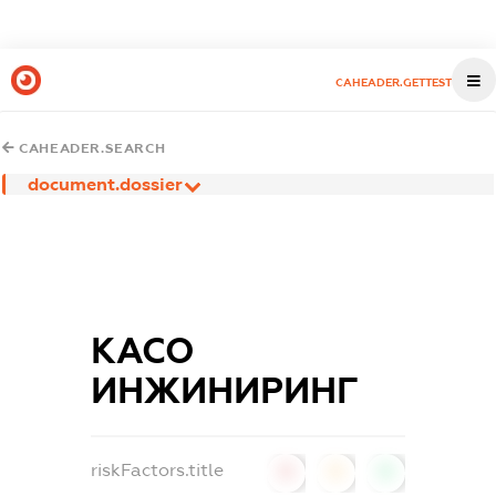
CAHEADER.GETTEST
CAHEADER.SEARCH
document.dossier
КАСО
ИНЖИНИРИНГ
riskFactors.title
0
0
0