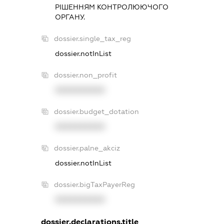
РIШЕННЯМ КОНТРОЛЮЮЧОГО
ОРГАНУ.
dossier.single_tax_reg
dossier.notInList
dossier.non_profit
XXXXXXXXXX
dossier.budget_dotation
XXXXXXXXXX
dossier.palne_akciz
dossier.notInList
dossier.bigTaxPayerReg
XXXXXXXXXX
dossier.declarations.title