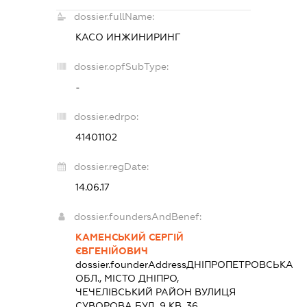
dossier.fullName:
КАСО ИНЖИНИРИНГ
dossier.opfSubType:
-
dossier.edrpo:
41401102
dossier.regDate:
14.06.17
dossier.foundersAndBenef:
КАМЕНСЬКИЙ СЕРГІЙ
ЄВГЕНІЙОВИЧ
dossier.founderAddress
ДНІПРОПЕТРОВСЬКА
ОБЛ., МІСТО ДНІПРО,
ЧЕЧЕЛІВСЬКИЙ РАЙОН ВУЛИЦЯ
СУВОРОВА БУД. 9 КВ. 36