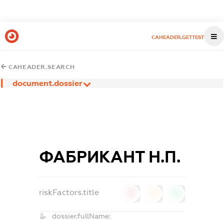
CAHEADER.GETTEST
CAHEADER.SEARCH
document.dossier
ФАБРИКАНТ Н.П.
riskFactors.title
0
0
0
dossier.fullName: