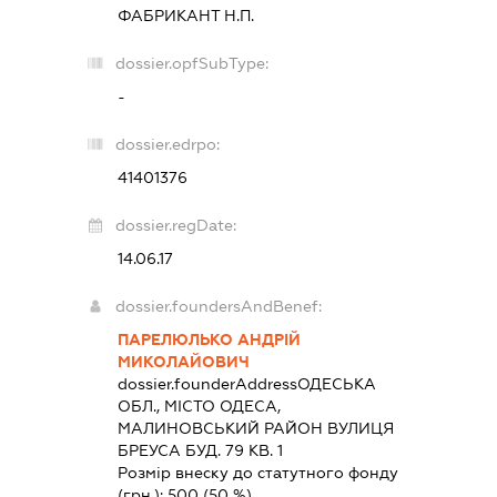
ФАБРИКАНТ Н.П.
dossier.opfSubType:
-
dossier.edrpo:
41401376
dossier.regDate:
14.06.17
dossier.foundersAndBenef:
ПАРЕЛЮЛЬКО АНДРІЙ
МИКОЛАЙОВИЧ
dossier.founderAddress
ОДЕСЬКА
ОБЛ., МІСТО ОДЕСА,
МАЛИНОВСЬКИЙ РАЙОН ВУЛИЦЯ
БРЕУСА БУД. 79 КВ. 1
Розмір внеску до статутного фонду
(грн.):
500
(50 %)