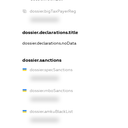
dossier.bigTaxPayerReg
XXXXXXXXXX
dossier.declarations.title
dossier.declarations.noData
dossier.sanctions
dossier.specSanctions
XXXXXXXXXX
dossier.rnboSanctions
XXXXXXXXXX
dossier.amkuBlackList
XXXXXXXXXX