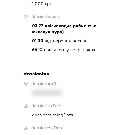
1 000 грн.
dossier.kveds:
03.22
прісноводне рибництво
(аквакультура)
01.30
відтворення рослин
69.10
діяльність у сфері права
dossier.tax
dossier.staff
XXXXXXXXXX
dossier.taxDebt
dossier.missingData
dossier.esvDebt