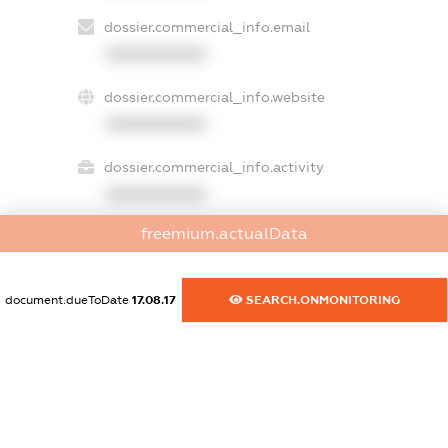
dossier.commercial_info.email
XXXXXXXXXX
dossier.commercial_info.website
XXXXXXXXXX
dossier.commercial_info.activity
XXXXXXXXXX
freemium.actualData
freemium.exampleText_1
freemium.exampleText_2
document.dueToDate
17.08.17
SEARCH.ONMONITORING
freemium.anonymousPerSearch2
FREEMIUM.DETAILS
FREEMIUM.REGISTER