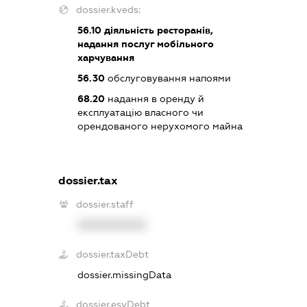
dossier.kveds:
56.10
діяльність ресторанів,
надання послуг мобільного
харчування
56.30
обслуговування напоями
68.20
надання в оренду й
експлуатацію власного чи
орендованого нерухомого майна
dossier.tax
dossier.staff
XXXXXXXXXX
dossier.taxDebt
dossier.missingData
dossier.esvDebt