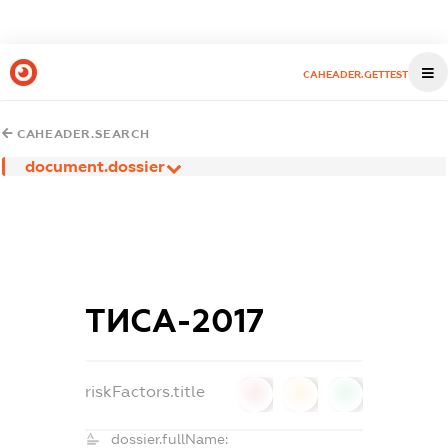
CAHEADER.GETTEST
CAHEADER.SEARCH
document.dossier
ТИСА-2017
riskFactors.title
0
0
0
dossier.fullName: