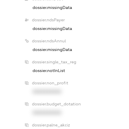
dossier.missingData
dossier.ndsPayer
dossier.missingData
dossier.ndsAnnul
dossier.missingData
dossier.single_tax_reg
dossier.notInList
dossier.non_profit
XXXXXXXXXX
dossier.budget_dotation
XXXXXXXXXX
dossier.palne_akciz