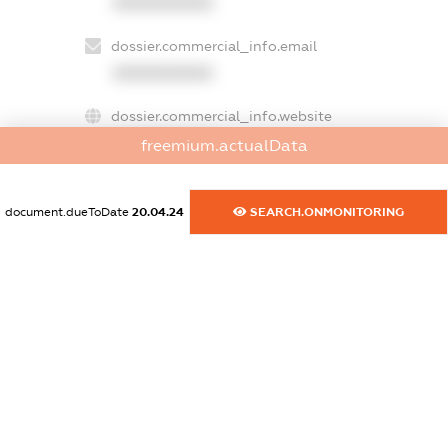
XXXXXXXXXX
dossier.commercial_info.email
XXXXXXXXXX
dossier.commercial_info.website
XXXXXXXXXX
freemium.actualData
dossier.commercial_info.activity
document.dueToDate
20.04.24
SEARCH.ONMONITORING
XXXXXXXXXX
freemium.exampleText_1
freemium.exampleText_2
freemium.anonymousPerSearch2
FREEMIUM.DETAILS
FREEMIUM.REGISTER