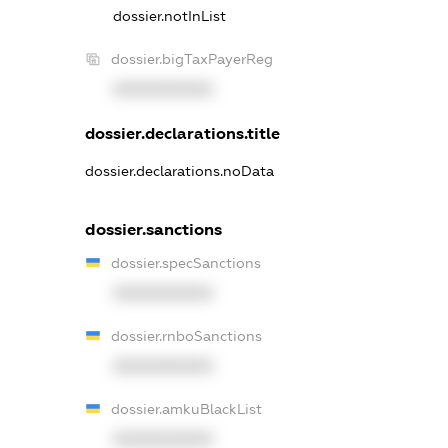
dossier.notInList
dossier.bigTaxPayerReg
XXXXXXXXXX
dossier.declarations.title
dossier.declarations.noData
dossier.sanctions
dossier.specSanctions
XXXXXXXXXX
dossier.rnboSanctions
XXXXXXXXXX
dossier.amkuBlackList
XXXXXXXXXX