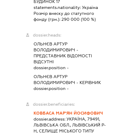
БУДИНОК 17
statements.nationality:
Україна
Розмір внеску до статутного
фонду (грн.):
290 000
(100 %)
dossier.heads:
ОЛЬНЄВ АРТУР
ВОЛОДИМИРОВИЧ
-
ПРЕДСТАВНИК
ВІДОМОСТІ
ВІДСУТНІ
dossier.position -
ОЛЬНЄВ АРТУР
ВОЛОДИМИРОВИЧ
-
КЕРІВНИК
dossier.position -
dossier.beneficiaries:
КОВБАСА МАР'ЯН ЙОСИФОВИЧ
dossier.address:
УКРАЇНА, 79491,
ЛЬВІВСЬКА ОБЛ., ЛЬВІВСЬКИЙ Р-
Н, СЕЛИЩЕ МІСЬКОГО ТИПУ