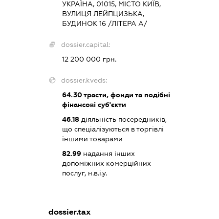
УКРАЇНА, 01015, МІСТО КИЇВ,
ВУЛИЦЯ ЛЕЙПЦИЗЬКА,
БУДИНОК 16 /ЛІТЕРА А/
dossier.capital:
12 200 000 грн.
dossier.kveds:
64.30
трасти, фонди та подібні
фінансові суб'єкти
46.18
діяльність посередників,
що спеціалізуються в торгівлі
іншими товарами
82.99
надання інших
допоміжних комерційних
послуг, н.в.і.у.
dossier.tax