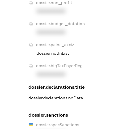
dossier.non_profit
XXXXXXXXXX
dossier.budget_dotation
XXXXXXXXXX
dossier.palne_akciz
dossier.notInList
dossier.bigTaxPayerReg
XXXXXXXXXX
dossier.declarations.title
dossier.declarations.noData
dossier.sanctions
dossier.specSanctions