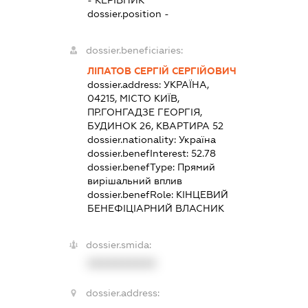
-
КЕРІВНИК
dossier.position -
dossier.beneficiaries:
ЛІПАТОВ СЕРГІЙ СЕРГІЙОВИЧ
dossier.address:
УКРАЇНА,
04215, МІСТО КИЇВ,
ПР.ГОНГАДЗЕ ГЕОРГІЯ,
БУДИНОК 26, КВАРТИРА 52
dossier.nationality:
Україна
dossier.benefInterest:
52.78
dossier.benefType:
Прямий
вирішальний вплив
dossier.benefRole:
КІНЦЕВИЙ
БЕНЕФІЦІАРНИЙ ВЛАСНИК
dossier.smida:
XXXXXXXXXX
dossier.address: