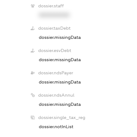
dossier.staff
XXXXXXXXXX
dossier.taxDebt
dossier.missingData
dossier.esvDebt
dossier.missingData
dossier.ndsPayer
dossier.missingData
dossier.ndsAnnul
dossier.missingData
dossier.single_tax_reg
dossier.notInList