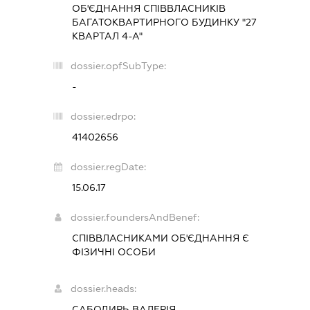
ОБ'ЄДНАННЯ СПІВВЛАСНИКІВ
БАГАТОКВАРТИРНОГО БУДИНКУ "27
КВАРТАЛ 4-А"
dossier.opfSubType:
-
dossier.edrpo:
41402656
dossier.regDate:
15.06.17
dossier.foundersAndBenef:
СПІВВЛАСНИКАМИ ОБ'ЄДНАННЯ Є
ФІЗИЧНІ ОСОБИ
dossier.heads:
САБОДИРЬ ВАЛЕРІЯ