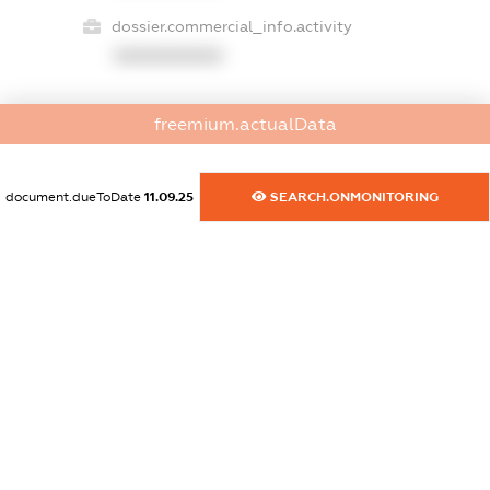
dossier.commercial_info.activity
XXXXXXXXXX
freemium.actualData
freemium.exampleText_1
freemium.exampleText_2
freemium.anonymousPerSearch2
document.dueToDate
11.09.25
SEARCH.ONMONITORING
FREEMIUM.DETAILS
FREEMIUM.REGISTER