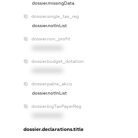
dossier.missingData
dossier.single_tax_reg
dossier.notInList
dossier.non_profit
XXXXXXXXXX
dossier.budget_dotation
XXXXXXXXXX
dossier.palne_akciz
dossier.notInList
dossier.bigTaxPayerReg
XXXXXXXXXX
dossier.declarations.title