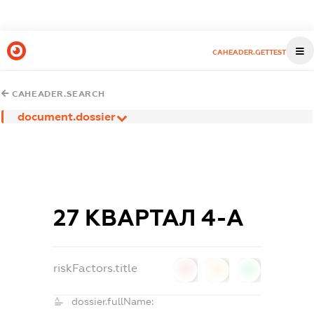
CAHEADER.GETTEST
CAHEADER.SEARCH
document.dossier
27 КВАРТАЛ 4-А
riskFactors.title
0
0
0
dossier.fullName: