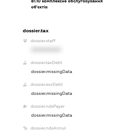
81.10
комплексне обслуговування
об'єктів
dossier.tax
dossier.staff
XXXXXXXXXX
dossier.taxDebt
dossier.missingData
dossier.esvDebt
dossier.missingData
dossier.ndsPayer
dossier.missingData
dossier.ndsAnnul