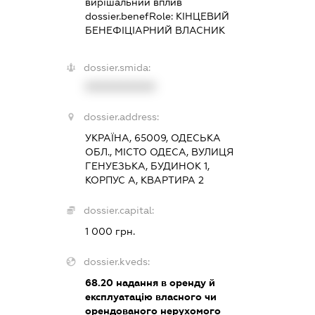
вирішальний вплив
dossier.benefRole:
КІНЦЕВИЙ
БЕНЕФІЦІАРНИЙ ВЛАСНИК
dossier.smida:
XXXXXXXXXX
dossier.address:
УКРАЇНА, 65009, ОДЕСЬКА
ОБЛ., МІСТО ОДЕСА, ВУЛИЦЯ
ГЕНУЕЗЬКА, БУДИНОК 1,
КОРПУС А, КВАРТИРА 2
dossier.capital:
1 000 грн.
dossier.kveds:
68.20
надання в оренду й
експлуатацію власного чи
орендованого нерухомого