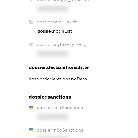
XXXXXXXXXX
dossier.palne_akciz
dossier.notInList
dossier.bigTaxPayerReg
XXXXXXXXXX
dossier.declarations.title
dossier.declarations.noData
dossier.sanctions
dossier.specSanctions
XXXXXXXXXX
dossier.rnboSanctions