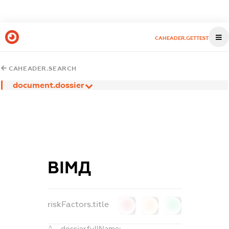
CAHEADER.GETTEST
CAHEADER.SEARCH
document.dossier
ВІМД
riskFactors.title
0
0
0
dossier.fullName: