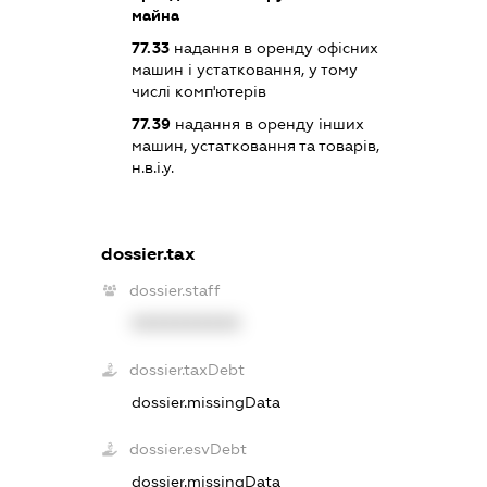
майна
77.33
надання в оренду офісних
машин і устатковання, у тому
числі комп'ютерів
77.39
надання в оренду інших
машин, устатковання та товарів,
н.в.і.у.
dossier.tax
dossier.staff
XXXXXXXXXX
dossier.taxDebt
dossier.missingData
dossier.esvDebt
dossier.missingData