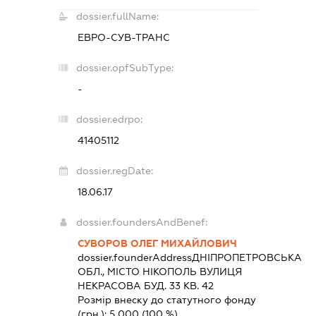
dossier.fullName:
ЕВРО-СУВ-ТРАНС
dossier.opfSubType:
-
dossier.edrpo:
41405112
dossier.regDate:
18.06.17
dossier.foundersAndBenef:
СУВОРОВ ОЛЕГ МИХАЙЛОВИЧ
dossier.founderAddress
ДНІПРОПЕТРОВСЬКА
ОБЛ., МІСТО НІКОПОЛЬ ВУЛИЦЯ
НЕКРАСОВА БУД. 33 КВ. 42
Розмір внеску до статутного фонду
(грн.):
5 000
(100 %)