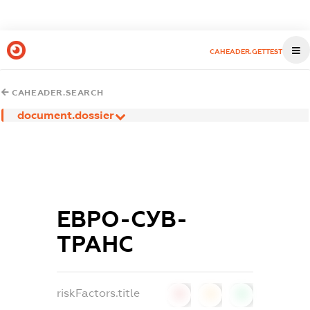
CAHEADER.GETTEST
CAHEADER.SEARCH
document.dossier
ЕВРО-СУВ-
ТРАНС
riskFactors.title
0
0
0