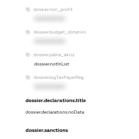
dossier.non_profit
XXXXXXXXXX
dossier.budget_dotation
XXXXXXXXXX
dossier.palne_akciz
dossier.notInList
dossier.bigTaxPayerReg
XXXXXXXXXX
dossier.declarations.title
dossier.declarations.noData
dossier.sanctions