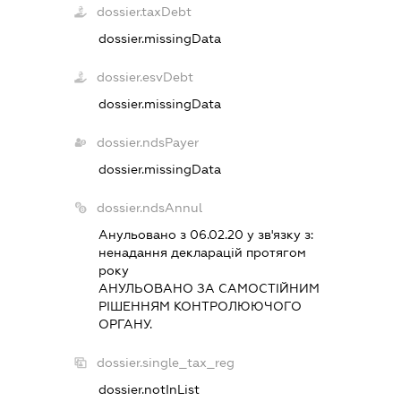
dossier.taxDebt
dossier.missingData
dossier.esvDebt
dossier.missingData
dossier.ndsPayer
dossier.missingData
dossier.ndsAnnul
Анульовано з 06.02.20 у зв'язку з:
ненадання декларацiй протягом
року
АНУЛЬОВАНО ЗА САМОСТIЙНИМ
РIШЕННЯМ КОНТРОЛЮЮЧОГО
ОРГАНУ.
dossier.single_tax_reg
dossier.notInList