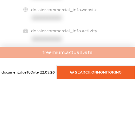
dossier.commercial_info.website
XXXXXXXXXX
dossier.commercial_info.activity
XXXXXXXXXX
freemium.actualData
freemium.exampleText_1
freemium.exampleText_2
document.dueToDate
22.05.26
SEARCH.ONMONITORING
freemium.anonymousPerSearch2
FREEMIUM.DETAILS
FREEMIUM.REGISTER