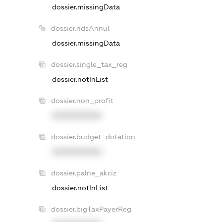
dossier.missingData
dossier.ndsAnnul
dossier.missingData
dossier.single_tax_reg
dossier.notInList
dossier.non_profit
XXXXXXXXXX
dossier.budget_dotation
XXXXXXXXXX
dossier.palne_akciz
dossier.notInList
dossier.bigTaxPayerReg