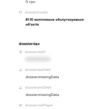
0 грн.
dossier.kveds:
81.10
комплексне обслуговування
об'єктів
dossier.tax
dossier.staff
XXXXXXXXXX
dossier.taxDebt
dossier.missingData
dossier.esvDebt
dossier.missingData
dossier.ndsPayer