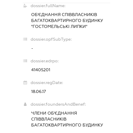
dossier.fullName:
ОБ'ЄДНАННЯ СПІВВЛАСНИКІВ
БАГАТОКВАРТИРНОГО БУДИНКУ
"ГОСТОМЕЛЬСЬКІ ЛИПКИ"
dossier.opfSubType:
-
dossier.edrpo:
41405201
dossier.regDate:
18.06.17
dossier.foundersAndBenef:
ЧЛЕНИ ОБ'ЄДНАННЯ
СПІВВЛАСНИКІВ
БАГАТОКВАРТИРНОГО БУДИНКУ