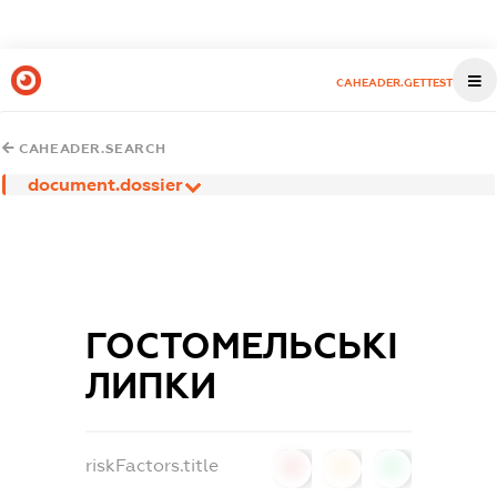
CAHEADER.GETTEST
CAHEADER.SEARCH
document.dossier
ГОСТОМЕЛЬСЬКІ
ЛИПКИ
riskFactors.title
0
0
0