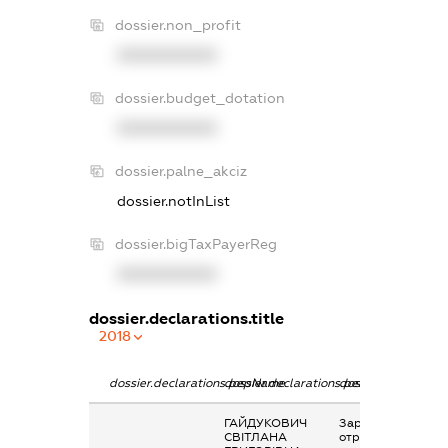
dossier.non_profit
XXXXXXXXXX
dossier.budget_dotation
XXXXXXXXXX
dossier.palne_akciz
dossier.notInList
dossier.bigTaxPayerReg
XXXXXXXXXX
dossier.declarations.title
2018
dossier.declarations.pepName
dossier.declarations.personName
dossier.declaratio
ГАЙДУКОВИЧ
Заробітна плата
СВІТЛАНА
отримана за