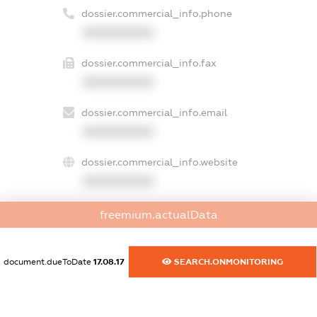
dossier.commercial_info.phone
XXXXXXXXXX
dossier.commercial_info.fax
XXXXXXXXXX
dossier.commercial_info.email
XXXXXXXXXX
dossier.commercial_info.website
XXXXXXXXXX
dossier.commercial_info.activity
freemium.actualData
XXXXXXXXXX
document.dueToDate
17.08.17
SEARCH.ONMONITORING
freemium.exampleText_1
freemium.exampleText_2