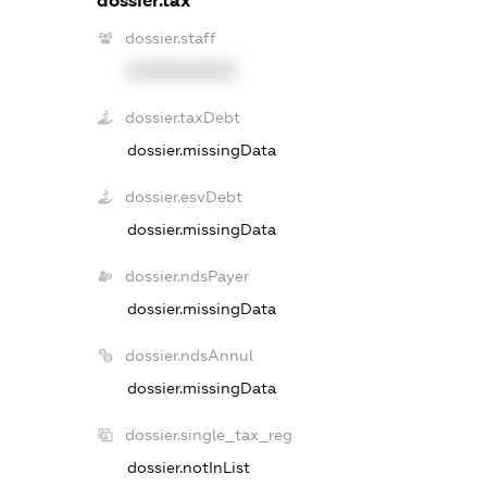
dossier.tax
dossier.staff
XXXXXXXXXX
dossier.taxDebt
dossier.missingData
dossier.esvDebt
dossier.missingData
dossier.ndsPayer
dossier.missingData
dossier.ndsAnnul
dossier.missingData
dossier.single_tax_reg
dossier.notInList