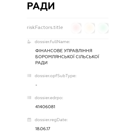
РАДИ
riskFactors.title
0
0
0
dossier.fullName:
ФІНАНСОВЕ УПРАВЛІННЯ
БОРОМЛЯНСЬКОЇ СІЛЬСЬКОЇ
РАДИ
dossier.opfSubType:
-
dossier.edrpo:
41406081
dossier.regDate:
18.06.17