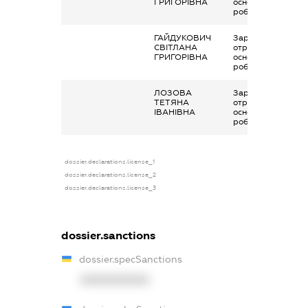
ГРИГОРІВНА
основним місцем
роботи
ГАЙДУКОВИЧ
Заробітна плата
СВІТЛАНА
отримана за
ГРИГОРІВНА
основним місцем
роботи
ЛОЗОВА
Заробітна плата
ТЕТЯНА
отримана за
ІВАНІВНА
основним місцем
роботи
dossier.declarations.license_1
dossier.declarations.license_2
dossier.declarations.license_3
dossier.sanctions
dossier.specSanctions
XXXXXXXXXX