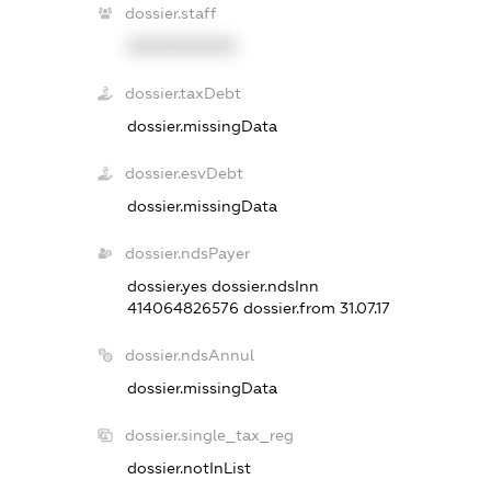
dossier.staff
XXXXXXXXXX
dossier.taxDebt
dossier.missingData
dossier.esvDebt
dossier.missingData
dossier.ndsPayer
dossier.yes
dossier.ndsInn
414064826576
dossier.from 31.07.17
dossier.ndsAnnul
dossier.missingData
dossier.single_tax_reg
dossier.notInList