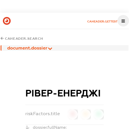
CAHEADER.GETTEST
CAHEADER.SEARCH
document.dossier
РІВЕР-ЕНЕРДЖІ
riskFactors.title
0
0
0
dossier.fullName: