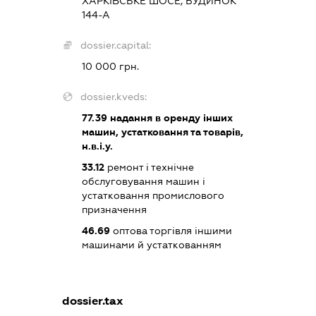
ХАРКІВСЬКЕ ШОСЕ, БУДИНОК
144-А
dossier.capital:
10 000 грн.
dossier.kveds:
77.39
надання в оренду інших
машин, устатковання та товарів,
н.в.і.у.
33.12
ремонт і технічне
обслуговування машин і
устатковання промислового
призначення
46.69
оптова торгівля іншими
машинами й устаткованням
dossier.tax