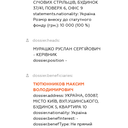
СІЧОВИХ СТРІЛЬЦІВ, БУДИНОК
37/41, ПОВЕРХ 6, ОФІС 9
statements.nationality:
Україна
Розмір внеску до статутного
фонду (грн.):
10 000
(100 %)
dossier.heads:
МУРАШКО РУСЛАН СЕРГІЙОВИЧ
-
КЕРІВНИК
dossier.position -
dossier.beneficiaries:
ТЮТЮННИКОВ МАКСИМ
ВОЛОДИМИРОВИЧ
dossier.address:
УКРАЇНА, 03087,
МІСТО КИЇВ, ВУЛ.УШИНСЬКОГО,
БУДИНОК 5, КВАРТИРА 10
dossier.nationality:
Україна
dossier.benefInterest:
-
dossier.benefType:
Не прямий