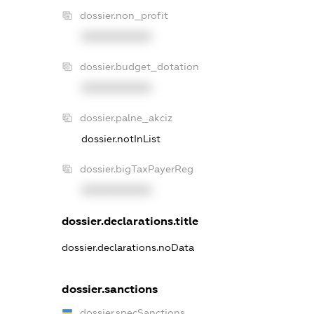
dossier.non_profit
XXXXXXXXXX
dossier.budget_dotation
XXXXXXXXXX
dossier.palne_akciz
dossier.notInList
dossier.bigTaxPayerReg
XXXXXXXXXX
dossier.declarations.title
dossier.declarations.noData
dossier.sanctions
dossier.specSanctions