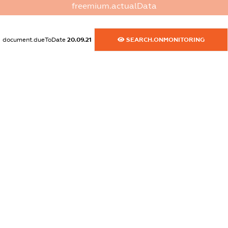
freemium.actualData
dossier.commercial_info.activity
XXXXXXXXXX
document.dueToDate
20.09.21
SEARCH.ONMONITORING
freemium.exampleText_1
freemium.exampleText_2
freemium.anonymousPerSearch2
FREEMIUM.DETAILS
FREEMIUM.REGISTER