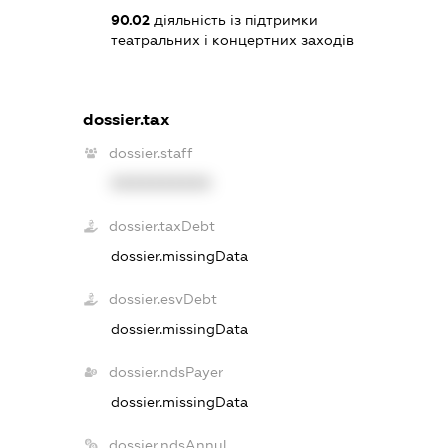
90.02
діяльність із підтримки
театральних і концертних заходів
dossier.tax
dossier.staff
XXXXXXXXXX
dossier.taxDebt
dossier.missingData
dossier.esvDebt
dossier.missingData
dossier.ndsPayer
dossier.missingData
dossier.ndsAnnul