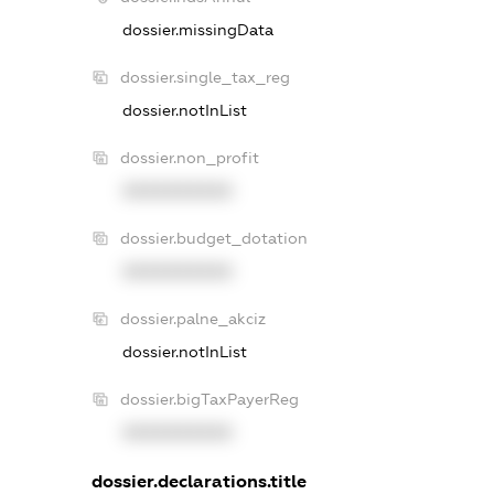
dossier.missingData
dossier.single_tax_reg
dossier.notInList
dossier.non_profit
XXXXXXXXXX
dossier.budget_dotation
XXXXXXXXXX
dossier.palne_akciz
dossier.notInList
dossier.bigTaxPayerReg
XXXXXXXXXX
dossier.declarations.title