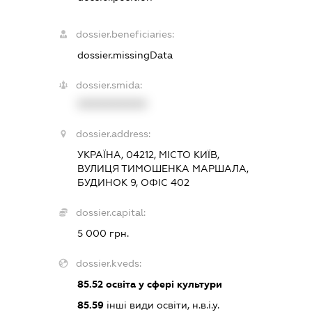
dossier.beneficiaries:
dossier.missingData
dossier.smida:
XXXXXXXXXX
dossier.address:
УКРАЇНА, 04212, МІСТО КИЇВ,
ВУЛИЦЯ ТИМОШЕНКА МАРШАЛА,
БУДИНОК 9, ОФІС 402
dossier.capital:
5 000 грн.
dossier.kveds:
85.52
освіта у сфері культури
85.59
інші види освіти, н.в.і.у.