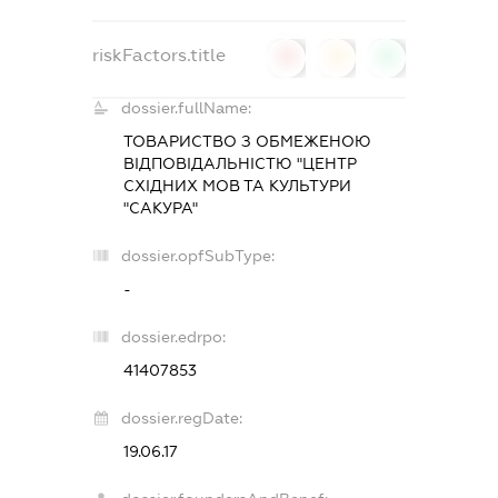
riskFactors.title
0
0
0
dossier.fullName:
ТОВАРИСТВО З ОБМЕЖЕНОЮ
ВІДПОВІДАЛЬНІСТЮ "ЦЕНТР
СХІДНИХ МОВ ТА КУЛЬТУРИ
"САКУРА"
dossier.opfSubType:
-
dossier.edrpo:
41407853
dossier.regDate:
19.06.17