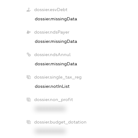
dossier.esvDebt
dossier.missingData
dossier.ndsPayer
dossier.missingData
dossier.ndsAnnul
dossier.missingData
dossier.single_tax_reg
dossier.notInList
dossier.non_profit
XXXXXXXXXX
dossier.budget_dotation
XXXXXXXXXX