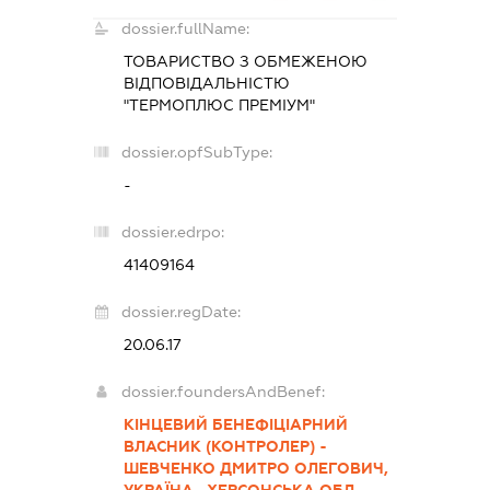
dossier.fullName:
ТОВАРИСТВО З ОБМЕЖЕНОЮ
ВІДПОВІДАЛЬНІСТЮ
"ТЕРМОПЛЮС ПРЕМІУМ"
dossier.opfSubType:
-
dossier.edrpo:
41409164
dossier.regDate:
20.06.17
dossier.foundersAndBenef:
КІНЦЕВИЙ БЕНЕФІЦІАРНИЙ
ВЛАСНИК (КОНТРОЛЕР) -
ШЕВЧЕНКО ДМИТРО ОЛЕГОВИЧ,