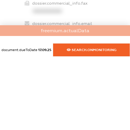
dossier.commercial_info.fax
XXXXXXXXXX
dossier.commercial_info.email
freemium.actualData
XXXXXXXXXX
dossier.commercial_info.website
document.dueToDate
17.09.25
SEARCH.ONMONITORING
XXXXXXXXXX
dossier.commercial_info.activity
XXXXXXXXXX
freemium.exampleText_1
freemium.exampleText_2
freemium.anonymousPerSearch2
FREEMIUM.DETAILS
FREEMIUM.REGISTER