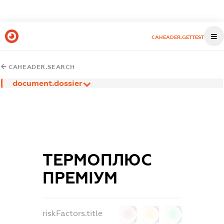
CAHEADER.GETTEST
CAHEADER.SEARCH
document.dossier
ТЕРМОПЛЮС
ПРЕМІУМ
riskFactors.title
0
0
0