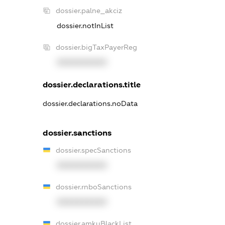
dossier.palne_akciz
dossier.notInList
dossier.bigTaxPayerReg
XXXXXXXXXX
dossier.declarations.title
dossier.declarations.noData
dossier.sanctions
dossier.specSanctions
XXXXXXXXXX
dossier.rnboSanctions
XXXXXXXXXX
dossier.amkuBlackList