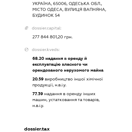
УКРАЇНА, 65006, ОДЕСЬКА ОБЛ.,
МІСТО ОДЕСА, ВУЛИЦЯ ВАПНЯНА,
БУДИНОК 54
dossier.capital:
277 844 801,20 грн.
dossier.kveds:
68.20
надання в оренду й
експлуатацію власного чи
орендованого нерухомого майна
20.59
виробництво іншої хімічної
продукції, н.в.і.у.
77.39
надання в оренду інших
машин, устатковання та товарів,
н.в.і.у.
dossier.tax