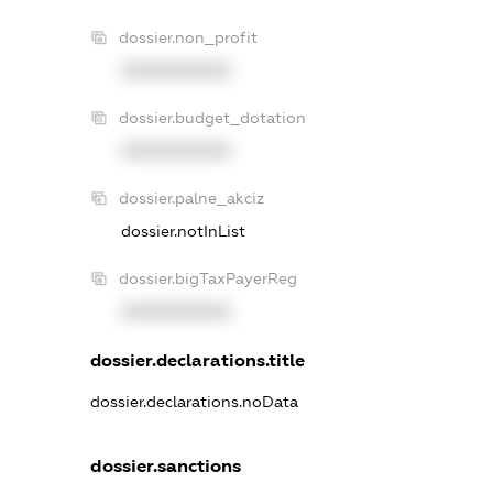
dossier.non_profit
XXXXXXXXXX
dossier.budget_dotation
XXXXXXXXXX
dossier.palne_akciz
dossier.notInList
dossier.bigTaxPayerReg
XXXXXXXXXX
dossier.declarations.title
dossier.declarations.noData
dossier.sanctions