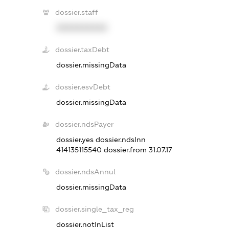
dossier.staff
XXXXXXXXXX
dossier.taxDebt
dossier.missingData
dossier.esvDebt
dossier.missingData
dossier.ndsPayer
dossier.yes
dossier.ndsInn
414135115540
dossier.from 31.07.17
dossier.ndsAnnul
dossier.missingData
dossier.single_tax_reg
dossier.notInList