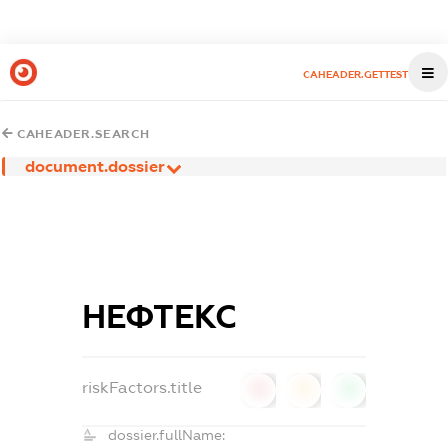
CAHEADER.GETTEST
CAHEADER.SEARCH
document.dossier
НЕФТЕКС
riskFactors.title
0
0
0
dossier.fullName: