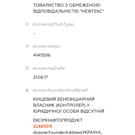
ТОВАРИСТВО З ОБМЕЖЕНОЮ
ВІДПОВІДАЛЬНІСТЮ "НЕФТЕКС"
dossier.opfSubType:
-
dossier.edrpo:
41413516
dossier.regDate:
21.06.17
dossier.foundersAndBenef:
КІНЦЕВИЙ БЕНЕФІЦІАРНИЙ
ВЛАСНИК (КОНТРОЛЕР) У
ЮРИДИЧНОЇ ОСОБИ ВІДСУТНІЙ
ЕКСІМНАФТОПРОДУКТ
22465515
dossier.founderAddress
УКРАЇНА,