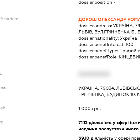
dossier.position -
iciaries:
ДОРОШ ОЛЕКСАНДР РОМ
dossier.address:
УКРАЇНА, 7
ЛЬВІВ, ВУЛ.ГРІНЧЕНКА Б.,
dossier.nationality:
Україна
dossier.benefInterest:
100
dossier.benefType:
Прямий в
dossier.benefRole:
КІНЦЕВИ
a:
XXXXXXXXXX
ess:
УКРАЇНА, 79034, ЛЬВІВСЬК
ГРІНЧЕНКА, БУДИНОК 10, 
al:
1 000 грн.
s:
71.12
діяльність у сфері інжи
надання послуг технічного
69.10
діяльність у сфері пра