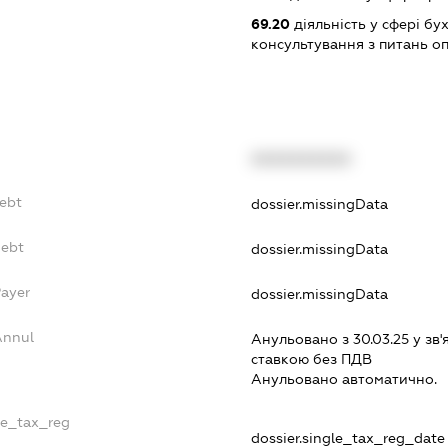
69.20
діяльність у сфері бу
консультування з питань о
XXXXXXXXXX
Debt
dossier.missingData
Debt
dossier.missingData
Payer
dossier.missingData
Annul
Анульовано з 30.03.25 у зв'
ставкою без ПДВ
Анульовано автоматично.
le_tax_reg
dossier.single_tax_reg_date 