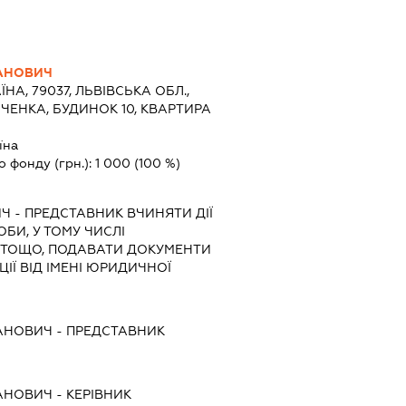
АНОВИЧ
ЇНА, 79037, ЛЬВІВСЬКА ОБЛ.,
НЧЕНКА, БУДИНОК 10, КВАРТИРА
їна
о фонду (грн.):
1 000
(100 %)
ИЧ
-
ПРЕДСТАВНИК
ВЧИНЯТИ ДІЇ
ОБИ, У ТОМУ ЧИСЛІ
 ТОЩО, ПОДАВАТИ ДОКУМЕНТИ
ІЇ ВІД ІМЕНІ ЮРИДИЧНОЇ
АНОВИЧ
-
ПРЕДСТАВНИК
АНОВИЧ
-
КЕРІВНИК