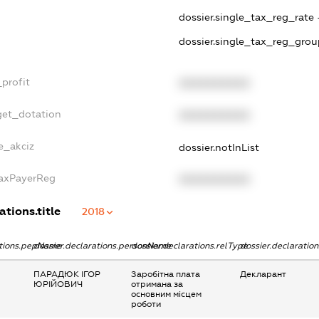
dossier.single_tax_reg_rate 
dossier.single_tax_reg_grou
profit
XXXXXXXXXX
get_dotation
XXXXXXXXXX
e_akciz
dossier.notInList
TaxPayerReg
XXXXXXXXXX
ations.title
2018
ations.pepName
dossier.declarations.personName
dossier.declarations.relType
dossier.declaratio
ПАРАДЮК ІГОР
Заробітна плата
Декларант
ЮРІЙОВИЧ
отримана за
основним місцем
роботи