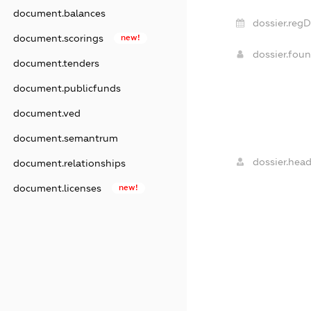
document.balances
dossier.regD
document.scorings
new!
dossier.fou
document.tenders
document.publicfunds
document.ved
document.semantrum
dossier.head
document.relationships
document.licenses
new!