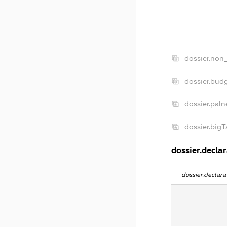
dossier.non_
dossier.bud
dossier.paln
dossier.big
dossier.declar
dossier.declar