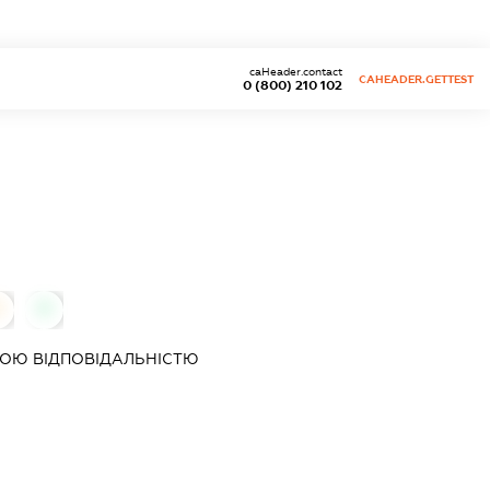
caHeader.contact
CAHEADER.GETTEST
0 (800) 210 102
0
0
ОЮ ВІДПОВІДАЛЬНІСТЮ