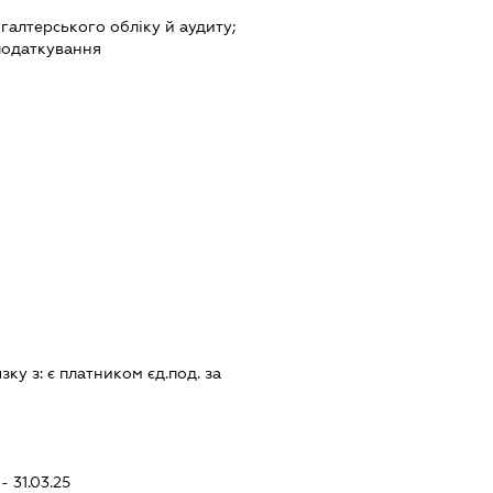
хгалтерського обліку й аудиту;
податкування
язку з:
є платником єд.под. за
- 31.03.25