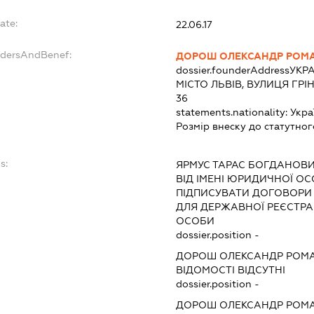
ate:
22.06.17
ndersAndBenef:
ДОРОШ ОЛЕКСАНДР РОМ
dossier.founderAddress
УКРА
МІСТО ЛЬВІВ, ВУЛИЦЯ ГРІ
36
statements.nationality:
Укра
Розмір внеску до статутног
s:
ЯРМУС ТАРАС БОГДАНОВ
ВІД ІМЕНІ ЮРИДИЧНОЇ ОС
ПІДПИСУВАТИ ДОГОВОРИ
ДЛЯ ДЕРЖАВНОЇ РЕЄСТРАЦ
ОСОБИ
dossier.position -
ДОРОШ ОЛЕКСАНДР РОМ
ВІДОМОСТІ ВІДСУТНІ
dossier.position -
ДОРОШ ОЛЕКСАНДР РОМ