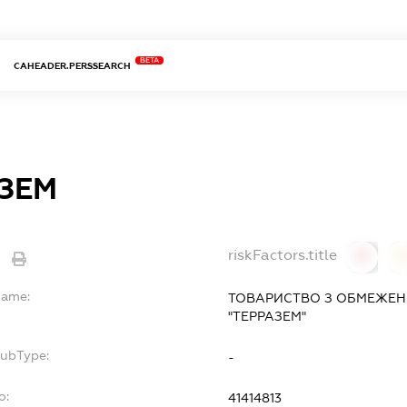
BETA
CAHEADER.PERSSEARCH
ЗЕМ
riskFactors.title
0
Name:
ТОВАРИСТВО З ОБМЕЖЕН
"ТЕРРАЗЕМ"
SubType:
-
o:
41414813