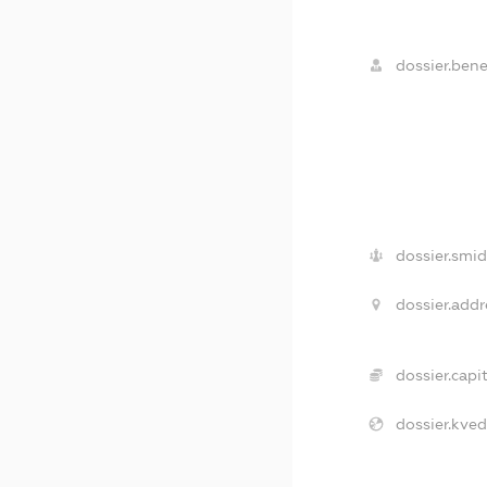
dossier.benef
dossier.smid
dossier.addr
dossier.capit
dossier.kved