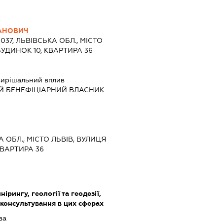
АНОВИЧ
9037, ЛЬВІВСЬКА ОБЛ., МІСТО
 БУДИНОК 10, КВАРТИРА 36
ирішальний вплив
Й БЕНЕФІЦІАРНИЙ ВЛАСНИК
А ОБЛ., МІСТО ЛЬВІВ, ВУЛИЦЯ
КВАРТИРА 36
нірингу, геології та геодезії,
 консультування в цих сферах
ва