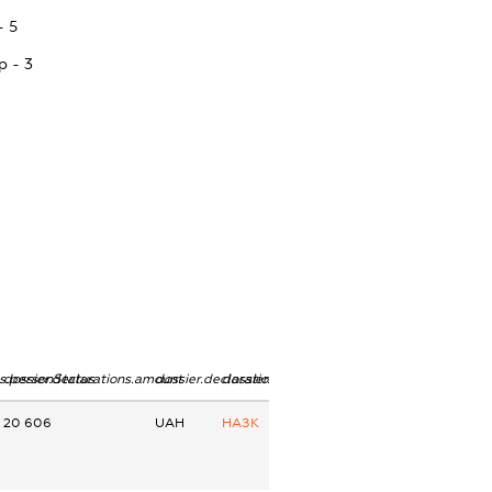
- 5
p - 3
ns.personStatus
dossier.declarations.amount
dossier.declarations.currency
dossier.declarations.source
20 606
UAH
НАЗК