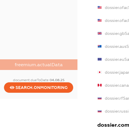
dossier.ofa
dossier.ofa
dossier.gbS
dossier.aus
dossier.euS
freemium.actualData
dossier.jap
document.dueToDate
04.08.25
dossier.can
SEARCH.ONMONITORING
dossier.rfSa
dossier.russ
dossier.com