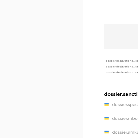
dossier.declarations.lic
dossier.declarations.li
dossier.declarations.li
dossier.sanct
dossier.spe
dossier.rnb
dossier.amk