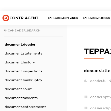
CONTR AGENT
CAHEADER.COMPANIES
CAHEADER.PERSONS
CAHEADER.SEARCH
document.dossier
ТЕРРА
document.statements
document.history
dossier.title
document.inspections
document.bankruptcy
dossier.full
document.court
dossier.opf
document.taxdebts
document.enforcements
dossier.edrp