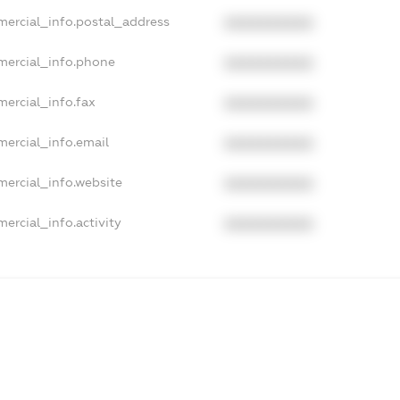
mercial_info.postal_address
XXXXXXXXXX
mercial_info.phone
XXXXXXXXXX
mercial_info.fax
XXXXXXXXXX
mercial_info.email
XXXXXXXXXX
mercial_info.website
XXXXXXXXXX
ercial_info.activity
XXXXXXXXXX
xampleText_1
xampleText_2
anonymousPerSearch2
DETAILS
FREEMIUM.REGISTER