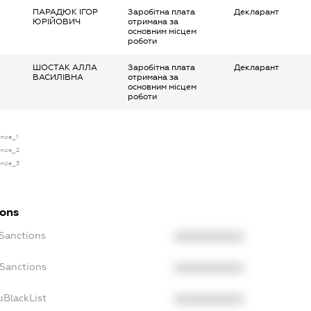
ПАРАДЮК ІГОР
Заробітна плата
Декларант
ЮРІЙОВИЧ
отримана за
основним місцем
роботи
ШОСТАК АЛЛА
Заробітна плата
Декларант
ВАСИЛІВНА
отримана за
основним місцем
роботи
ense_1
cense_2
cense_3
ions
cSanctions
XXXXXXXXXX
oSanctions
XXXXXXXXXX
uBlackList
XXXXXXXXXX