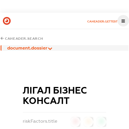
CAHEADER.GETTEST
CAHEADER.SEARCH
document.dossier
ЛІГАЛ БІЗНЕС
КОНСАЛТ
riskFactors.title
0
0
0