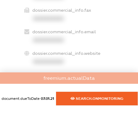
dossier.commercial_info.fax
XXXXXXXXXX
dossier.commercial_info.email
XXXXXXXXXX
dossier.commercial_info.website
XXXXXXXXXX
dossier.commercial_info.activity
freemium.actualData
XXXXXXXXXX
document.dueToDate
07.01.21
SEARCH.ONMONITORING
freemium.exampleText_1
freemium.exampleText_2
freemium.anonymousPerSearch2
FREEMIUM.DETAILS