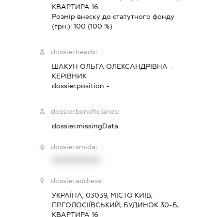
КВАРТИРА 16
Розмір внеску до статутного фонду
(грн.):
100
(100 %)
dossier.heads:
ШАКУН ОЛЬГА ОЛЕКСАНДРІВНА
-
КЕРІВНИК
dossier.position -
dossier.beneficiaries:
dossier.missingData
dossier.smida:
XXXXXXXXXX
dossier.address:
УКРАЇНА, 03039, МІСТО КИЇВ,
ПР.ГОЛОСІЇВСЬКИЙ, БУДИНОК 30-Б,
КВАРТИРА 16