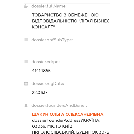
dossier.fullName:
ТОВАРИСТВО З ОБМЕЖЕНОЮ
ВІДПОВІДАЛЬНІСТЮ "ЛІГАЛ БІЗНЕС
КОНСАЛТ"
dossier.opfSubType:
-
dossier.edrpo:
41414855
dossier.regDate:
22.06.17
dossier.foundersAndBenef:
ШАКУН ОЛЬГА ОЛЕКСАНДРІВНА
dossier.founderAddress
УКРАЇНА,
03039, МІСТО КИЇВ,
ПР.ГОЛОСІЇВСЬКИЙ, БУДИНОК 30-Б,