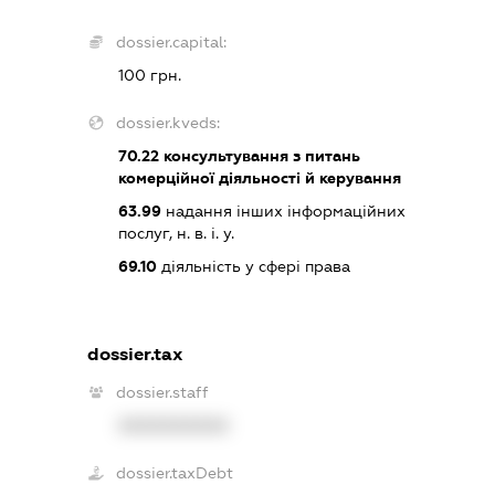
dossier.capital:
100 грн.
dossier.kveds:
70.22
консультування з питань
комерційної діяльності й керування
63.99
надання інших інформаційних
послуг, н. в. і. у.
69.10
діяльність у сфері права
dossier.tax
dossier.staff
XXXXXXXXXX
dossier.taxDebt