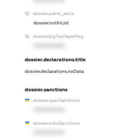
dossier.palne_akciz
dossier.notInList
dossier.bigTaxPayerReg
XXXXXXXXXX
dossier.declarations.title
dossier.declarations.noData
dossier.sanctions
dossier.specSanctions
XXXXXXXXXX
dossier.rnboSanctions
XXXXXXXXXX