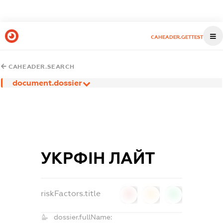
CAHEADER.GETTEST
CAHEADER.SEARCH
document.dossier
УКРФІН ЛАЙТ
riskFactors.title
0
0
0
dossier.fullName: