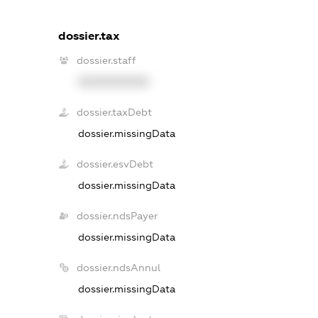
dossier.tax
dossier.staff
XXXXXXXXXX
dossier.taxDebt
dossier.missingData
dossier.esvDebt
dossier.missingData
dossier.ndsPayer
dossier.missingData
dossier.ndsAnnul
dossier.missingData