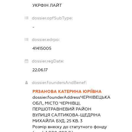
УКРФІН ЛАЙТ
dossier.opfSubType:
-
dossier.edrpo:
41415005
dossier.regDate:
22.06.17
dossier.foundersAndBenef:
РЯЗАНОВА КАТЕРИНА ЮРІЇВНА
dossier.founderAddress
ЧЕРНІВЕЦЬКА
ОБЛ., МІСТО ЧЕРНІВЦІ,
ПЕРШОТРАВНЕВИЙ РАЙОН
ВУЛИЦЯ САЛТИКОВА-ЩЕДРІНА
МИХАЙЛА БУД. 25 КВ. 3
Розмір внеску до статутного фонду