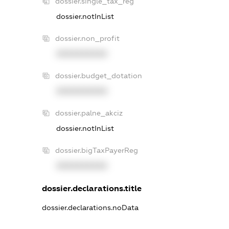
dossier.single_tax_reg
dossier.notInList
dossier.non_profit
XXXXXXXXXX
dossier.budget_dotation
XXXXXXXXXX
dossier.palne_akciz
dossier.notInList
dossier.bigTaxPayerReg
XXXXXXXXXX
dossier.declarations.title
dossier.declarations.noData