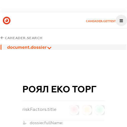
CAHEADER.GETTEST
CAHEADER.SEARCH
document.dossier
РОЯЛ ЕКО ТОРГ
riskFactors.title
0
0
0
dossier.fullName: