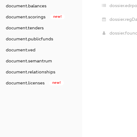
dossier.edrpo
document.balances
document.scorings
new!
dossier.regDa
document.tenders
dossier.foun
document.publicfunds
document.ved
document.semantrum
document.relationships
document.licenses
new!