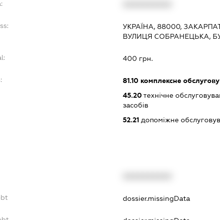
:
XXXXXXXXXX
ss:
УКРАЇНА, 88000, ЗАКАРПА
ВУЛИЦЯ СОБРАНЕЦЬКА, БУ
l:
400 грн.
:
81.10
комплексне обслуговув
45.20
технічне обслуговува
засобів
52.21
допоміжне обслуговув
XXXXXXXXXX
ebt
dossier.missingData
ebt