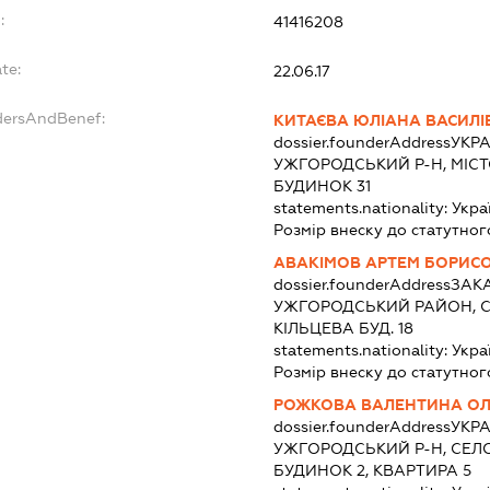
:
41416208
te:
22.06.17
dersAndBenef:
КИТАЄВА ЮЛІАНА ВАСИЛІ
dossier.founderAddress
УКРА
УЖГОРОДСЬКИЙ Р-Н, МІСТ
БУДИНОК 31
statements.nationality:
Укра
Розмір внеску до статутног
АВАКІМОВ АРТЕМ БОРИС
dossier.founderAddress
ЗАКА
УЖГОРОДСЬКИЙ РАЙОН, С
КІЛЬЦЕВА БУД. 18
statements.nationality:
Укра
Розмір внеску до статутног
РОЖКОВА ВАЛЕНТИНА ОЛ
dossier.founderAddress
УКРА
УЖГОРОДСЬКИЙ Р-Н, СЕЛО
БУДИНОК 2, КВАРТИРА 5