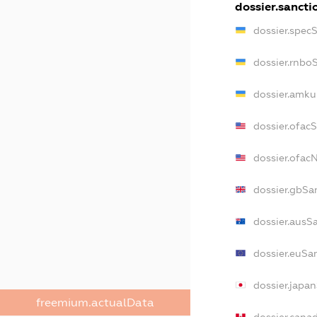
dossier.sancti
dossier.spec
dossier.rnbo
dossier.amku
dossier.ofac
dossier.ofa
dossier.gbSa
dossier.ausS
dossier.euSa
dossier.japa
freemium.actualData