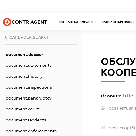
CONTR AGENT
CAHEADER.COMPANIES
CAHEADER.PERSONS
CAHEADER.SEARCH
document.dossier
ОБСЛУ
document.statements
КООПЕ
document.history
document.inspections
dossier.title
document.bankruptcy
dossier.fullN
document.court
document.taxdebts
dossier.opfS
document.enforcements