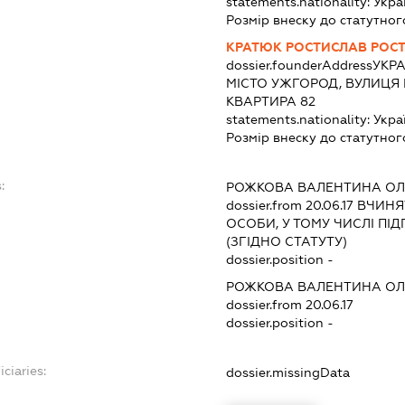
statements.nationality:
Укра
Розмір внеску до статутног
КРАТЮК РОСТИСЛАВ РОС
dossier.founderAddress
УКРА
МІСТО УЖГОРОД, ВУЛИЦЯ 
КВАРТИРА 82
statements.nationality:
Укра
Розмір внеску до статутног
:
РОЖКОВА ВАЛЕНТИНА ОЛ
dossier.from 20.06.17
ВЧИНЯТ
ОСОБИ, У ТОМУ ЧИСЛІ П
(ЗГІДНО СТАТУТУ)
dossier.position -
РОЖКОВА ВАЛЕНТИНА ОЛ
dossier.from 20.06.17
dossier.position -
ciaries:
dossier.missingData