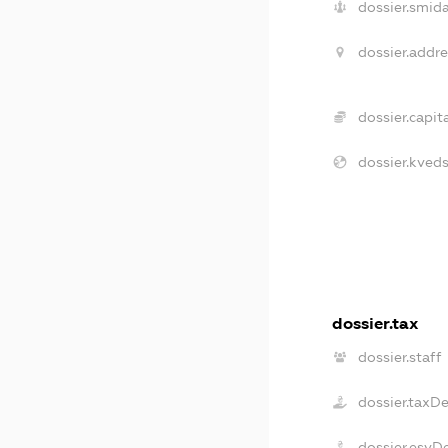
dossier.smida
dossier.addre
dossier.capita
dossier.kveds
dossier.tax
dossier.staff
dossier.taxD
dossier.esvD