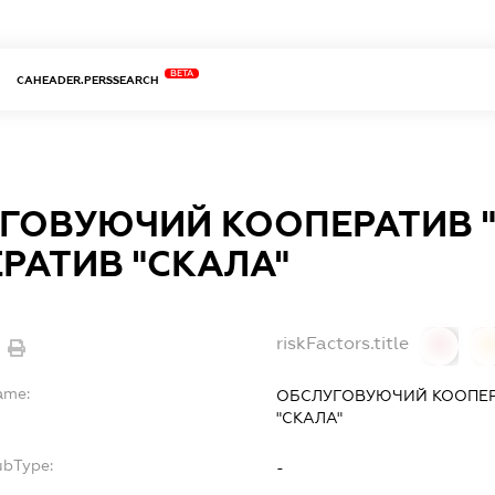
BETA
CAHEADER.PERSSEARCH
ГОВУЮЧИЙ КООПЕРАТИВ 
РАТИВ "СКАЛА"
riskFactors.title
0
ame:
ОБСЛУГОВУЮЧИЙ КООПЕР
"СКАЛА"
ubType:
-