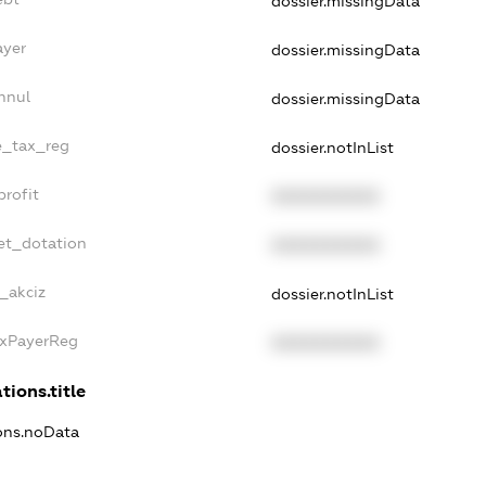
dossier.missingData
ayer
dossier.missingData
nnul
dossier.missingData
le_tax_reg
dossier.notInList
profit
XXXXXXXXXX
et_dotation
XXXXXXXXXX
e_akciz
dossier.notInList
axPayerReg
XXXXXXXXXX
tions.title
ions.noData