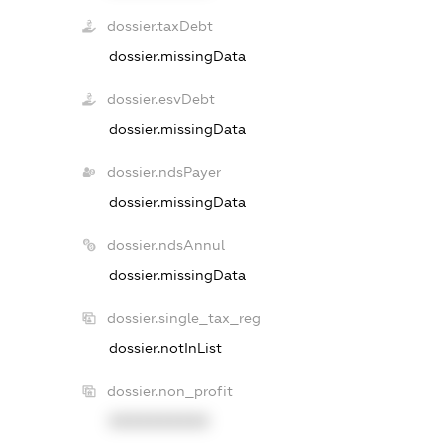
dossier.taxDebt
dossier.missingData
dossier.esvDebt
dossier.missingData
dossier.ndsPayer
dossier.missingData
dossier.ndsAnnul
dossier.missingData
dossier.single_tax_reg
dossier.notInList
dossier.non_profit
XXXXXXXXXX