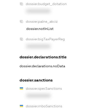
dossier.budget_dotation
XXXXXXXXXX
dossier.palne_akciz
dossier.notInList
dossier.bigTaxPayerReg
XXXXXXXXXX
dossier.declarations.title
dossier.declarations.noData
dossier.sanctions
dossier.specSanctions
XXXXXXXXXX
dossier.rnboSanctions