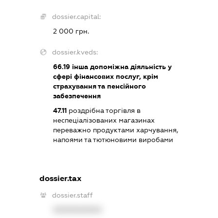
dossier.capital:
2 000 грн.
dossier.kveds:
66.19
інша допоміжна діяльність у
сфері фінансових послуг, крім
страхування та пенсійного
забезпечення
47.11
роздрібна торгівля в
неспеціалізованих магазинах
переважно продуктами харчування,
напоями та тютюновими виробами
dossier.tax
dossier.staff
XXXXXXXXXX