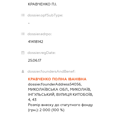
КРАВЧЕНКО П.І.
dossier.opfSubType:
-
dossier.edrpo:
41418142
dossier.regDate:
25.06.17
dossier.foundersAndBenef:
КРАВЧЕНКО ПОЛІНА ІВАНІВНА
dossier.founderAddress
54056,
МИКОЛАЇВСЬКА ОБЛ., МИКОЛАЇВ,
ІНГУЛЬСЬКИЙ, ВУЛИЦЯ КИТОБОЇВ,
4, 43
Розмір внеску до статутного фонду
(грн.):
2 000
(100 %)