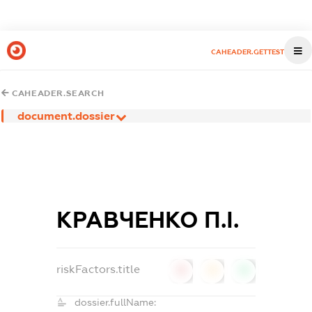
CAHEADER.GETTEST
CAHEADER.SEARCH
document.dossier
КРАВЧЕНКО П.І.
riskFactors.title
0
0
0
dossier.fullName: