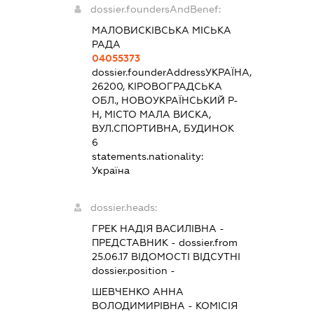
dossier.foundersAndBenef:
МАЛОВИСКІВСЬКА МІСЬКА
РАДА
04055373
dossier.founderAddress
УКРАЇНА,
26200, КІРОВОГРАДСЬКА
ОБЛ., НОВОУКРАЇНСЬКИЙ Р-
Н, МІСТО МАЛА ВИСКА,
ВУЛ.СПОРТИВНА, БУДИНОК
6
statements.nationality:
Україна
dossier.heads:
ГРЕК НАДІЯ ВАСИЛІВНА
-
ПРЕДСТАВНИК
- dossier.from
25.06.17
ВІДОМОСТІ ВІДСУТНІ
dossier.position -
ШЕВЧЕНКО АННА
ВОЛОДИМИРІВНА
-
КОМІСІЯ