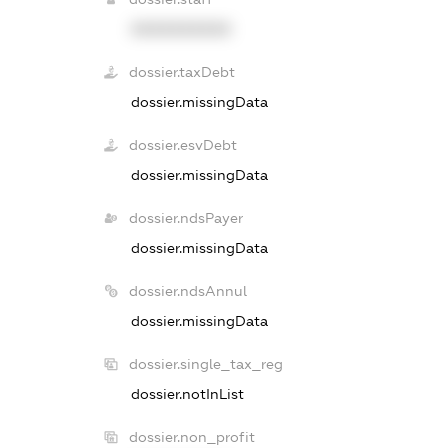
XXXXXXXXXX
dossier.taxDebt
dossier.missingData
dossier.esvDebt
dossier.missingData
dossier.ndsPayer
dossier.missingData
dossier.ndsAnnul
dossier.missingData
dossier.single_tax_reg
dossier.notInList
dossier.non_profit