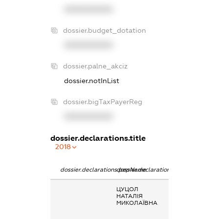
XXXXXXXXXX
dossier.budget_dotation
XXXXXXXXXX
dossier.palne_akciz
dossier.notInList
dossier.bigTaxPayerReg
XXXXXXXXXX
dossier.declarations.title
2018
dossier.declarations.pepName
dossier.declarations.personName
dossier.declarat
ЦУЦОЛ
Заробітна плат
НАТАЛІЯ
отримана за
МИКОЛАЇВНА
основним місце
роботи