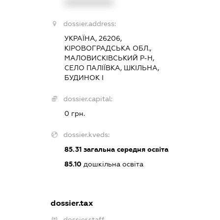
XXXXXXXXXX
dossier.address:
УКРАЇНА, 26206,
КІРОВОГРАДСЬКА ОБЛ.,
МАЛОВИСКІВСЬКИЙ Р-Н,
СЕЛО ПАЛІЇВКА, ШКІЛЬНА,
БУДИНОК І
dossier.capital:
0 грн.
dossier.kveds:
85.31
загальна середня освіта
85.10
дошкільна освіта
dossier.tax
dossier.staff