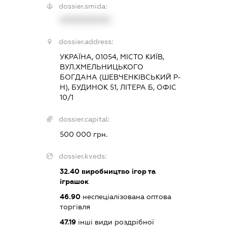
dossier.smida:
XXXXXXXXXX
dossier.address:
УКРАЇНА, 01054, МІСТО КИЇВ,
ВУЛ.ХМЕЛЬНИЦЬКОГО
БОГДАНА (ШЕВЧЕНКІВСЬКИЙ Р-
Н), БУДИНОК 51, ЛІТЕРА Б, ОФІС
10/1
dossier.capital:
500 000 грн.
dossier.kveds:
32.40
виробництво ігор та
іграшок
46.90
неспеціалізована оптова
торгівля
47.19
інші види роздрібної