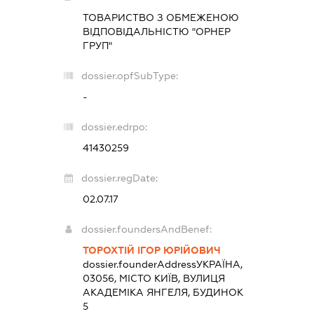
ТОВАРИСТВО З ОБМЕЖЕНОЮ
ВІДПОВІДАЛЬНІСТЮ "ОРНЕР
ГРУП"
dossier.opfSubType:
-
dossier.edrpo:
41430259
dossier.regDate:
02.07.17
dossier.foundersAndBenef:
ТОРОХТІЙ ІГОР ЮРІЙОВИЧ
dossier.founderAddress
УКРАЇНА,
03056, МІСТО КИЇВ, ВУЛИЦЯ
АКАДЕМІКА ЯНГЕЛЯ, БУДИНОК
5