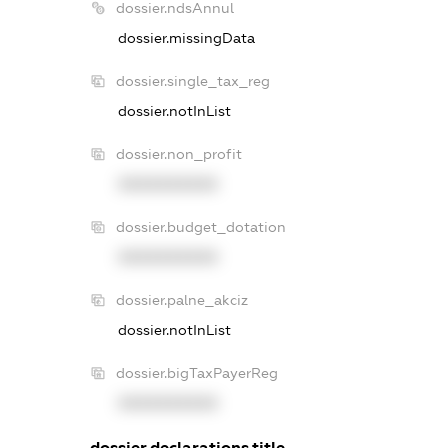
dossier.ndsAnnul
dossier.missingData
dossier.single_tax_reg
dossier.notInList
dossier.non_profit
XXXXXXXXXX
dossier.budget_dotation
XXXXXXXXXX
dossier.palne_akciz
dossier.notInList
dossier.bigTaxPayerReg
XXXXXXXXXX
dossier.declarations.title