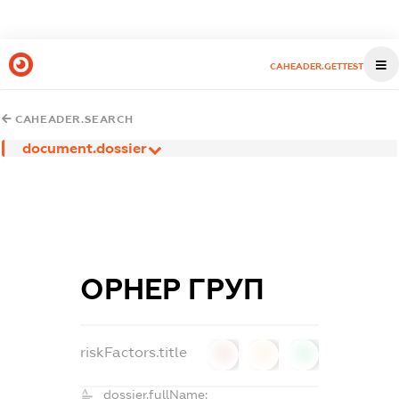
CAHEADER.GETTEST
CAHEADER.SEARCH
document.dossier
ОРНЕР ГРУП
riskFactors.title
0
0
0
dossier.fullName: