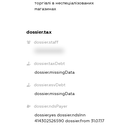
торгівлі в неспеціалізованих
магазинах
dossier.tax
dossier.staff
XXXXXXXXXX
dossier.taxDebt
dossier.missingData
dossier.esvDebt
dossier.missingData
dossier.ndsPayer
dossier.yes
dossier.ndsInn
414302526590
dossier.from 31.07.17