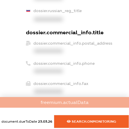
dossier.russian_reg_title
XXXXXXXXXX
dossier.commercial_info.title
dossier.commercial_info.postal_address
XXXXXXXXXX
dossier.commercial_info.phone
XXXXXXXXXX
dossier.commercial_info.fax
XXXXXXXXXX
freemium.actualData
dossier.commercial_info.email
XXXXXXXXXX
document.dueToDate
23.03.26
SEARCH.ONMONITORING
dossier.commercial_info.website