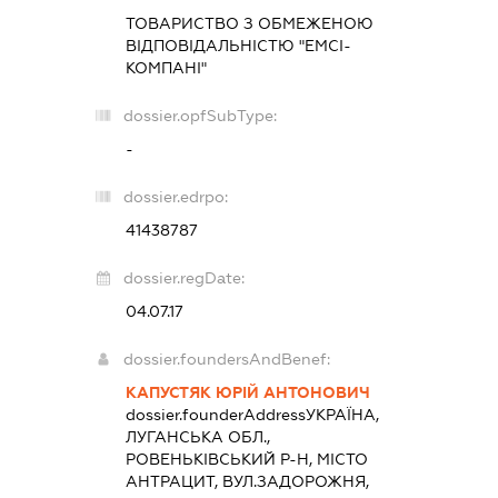
ТОВАРИСТВО З ОБМЕЖЕНОЮ
ВІДПОВІДАЛЬНІСТЮ "ЕМСІ-
КОМПАНІ"
dossier.opfSubType:
-
dossier.edrpo:
41438787
dossier.regDate:
04.07.17
dossier.foundersAndBenef:
КАПУСТЯК ЮРІЙ АНТОНОВИЧ
dossier.founderAddress
УКРАЇНА,
ЛУГАНСЬКА ОБЛ.,
РОВЕНЬКІВСЬКИЙ Р-Н, МІСТО
АНТРАЦИТ, ВУЛ.ЗАДОРОЖНЯ,