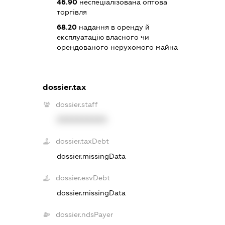
46.90
неспеціалізована оптова
торгівля
68.20
надання в оренду й
експлуатацію власного чи
орендованого нерухомого майна
dossier.tax
dossier.staff
XXXXXXXXXX
dossier.taxDebt
dossier.missingData
dossier.esvDebt
dossier.missingData
dossier.ndsPayer