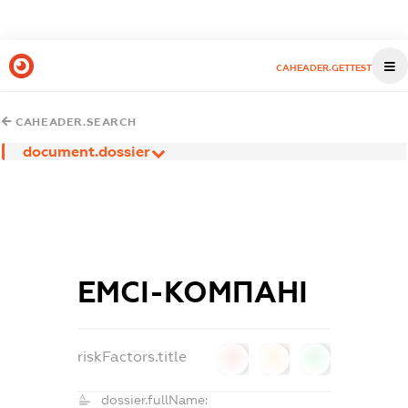
CAHEADER.GETTEST
CAHEADER.SEARCH
document.dossier
ЕМСІ-КОМПАНІ
riskFactors.title
0
0
0
dossier.fullName: