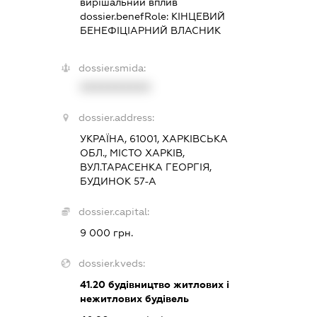
вирішальний вплив
dossier.benefRole:
КІНЦЕВИЙ
БЕНЕФІЦІАРНИЙ ВЛАСНИК
dossier.smida:
XXXXXXXXXX
dossier.address:
УКРАЇНА, 61001, ХАРКІВСЬКА
ОБЛ., МІСТО ХАРКІВ,
ВУЛ.ТАРАСЕНКА ГЕОРГІЯ,
БУДИНОК 57-А
dossier.capital:
9 000 грн.
dossier.kveds:
41.20
будівництво житлових і
нежитлових будівель