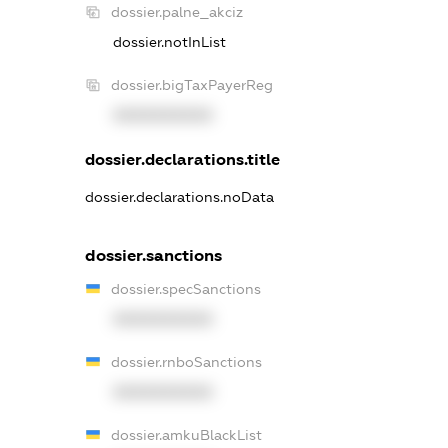
dossier.palne_akciz
dossier.notInList
dossier.bigTaxPayerReg
XXXXXXXXXX
dossier.declarations.title
dossier.declarations.noData
dossier.sanctions
dossier.specSanctions
XXXXXXXXXX
dossier.rnboSanctions
XXXXXXXXXX
dossier.amkuBlackList