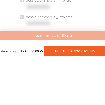
dossier.commercial_info.fax
XXXXXXXXXX
dossier.commercial_info.email
XXXXXXXXXX
dossier.commercial_info.website
freemium.actualData
XXXXXXXXXX
dossier.commercial_info.activity
document.dueToDate
30.08.25
SEARCH.ONMONITORING
XXXXXXXXXX
freemium.exampleText_1
freemium.exampleText_2
freemium.anonymousPerSearch2
FREEMIUM.DETAILS
FREEMIUM.REGISTER