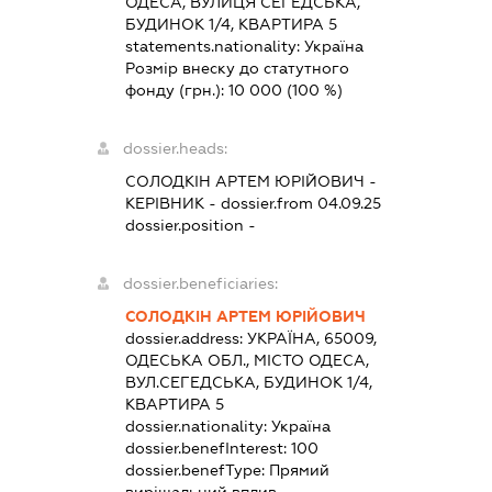
ОДЕСА, ВУЛИЦЯ СЕГЕДСЬКА,
БУДИНОК 1/4, КВАРТИРА 5
statements.nationality:
Україна
Розмір внеску до статутного
фонду (грн.):
10 000
(100 %)
dossier.heads:
СОЛОДКІН АРТЕМ ЮРІЙОВИЧ
-
КЕРІВНИК
- dossier.from 04.09.25
dossier.position -
dossier.beneficiaries:
СОЛОДКІН АРТЕМ ЮРІЙОВИЧ
dossier.address:
УКРАЇНА, 65009,
ОДЕСЬКА ОБЛ., МІСТО ОДЕСА,
ВУЛ.СЕГЕДСЬКА, БУДИНОК 1/4,
КВАРТИРА 5
dossier.nationality:
Україна
dossier.benefInterest:
100
dossier.benefType:
Прямий