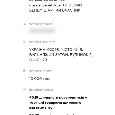
вирішальний вплив
dossier.benefRole:
КІНЦЕВИЙ
БЕНЕФІЦІАРНИЙ ВЛАСНИК
dossier.smida:
XXXXXXXXXX
dossier.address:
УКРАЇНА, 02095, МІСТО КИЇВ,
ВУЛ.КНЯЖИЙ ЗАТОН, БУДИНОК 9,
ОФІС 479
dossier.capital:
10 000 грн.
dossier.kveds:
46.19
діяльність посередників у
торгівлі товарами широкого
асортименту