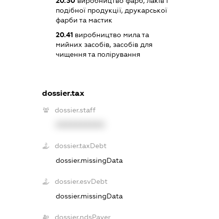
20.30
виробництво фарб, лаків і
подібної продукції, друкарської
фарби та мастик
20.41
виробництво мила та
мийних засобів, засобів для
чищення та полірування
dossier.tax
dossier.staff
XXXXXXXXXX
dossier.taxDebt
dossier.missingData
dossier.esvDebt
dossier.missingData
dossier.ndsPayer