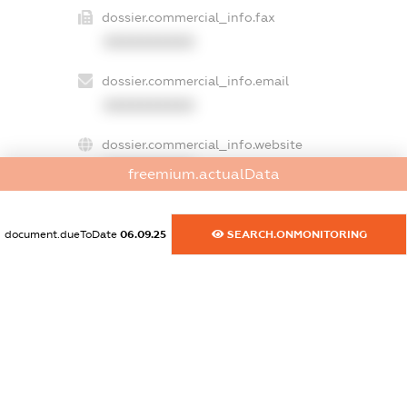
dossier.commercial_info.fax
XXXXXXXXXX
dossier.commercial_info.email
XXXXXXXXXX
dossier.commercial_info.website
XXXXXXXXXX
freemium.actualData
dossier.commercial_info.activity
XXXXXXXXXX
document.dueToDate
06.09.25
SEARCH.ONMONITORING
freemium.exampleText_1
freemium.exampleText_2
freemium.anonymousPerSearch2
FREEMIUM.DETAILS
FREEMIUM.REGISTER