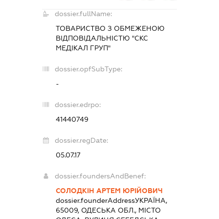
dossier.fullName:
ТОВАРИСТВО З ОБМЕЖЕНОЮ
ВІДПОВІДАЛЬНІСТЮ "СКС
МЕДІКАЛ ГРУП"
dossier.opfSubType:
-
dossier.edrpo:
41440749
dossier.regDate:
05.07.17
dossier.foundersAndBenef:
СОЛОДКІН АРТЕМ ЮРІЙОВИЧ
dossier.founderAddress
УКРАЇНА,
65009, ОДЕСЬКА ОБЛ., МІСТО