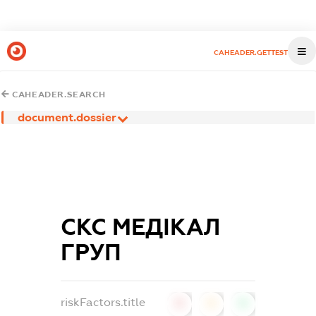
CAHEADER.GETTEST
CAHEADER.SEARCH
document.dossier
СКС МЕДІКАЛ
ГРУП
riskFactors.title
0
0
0