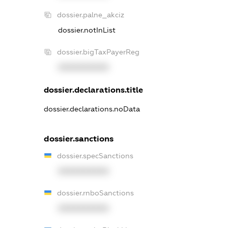
dossier.palne_akciz
dossier.notInList
dossier.bigTaxPayerReg
XXXXXXXXXX
dossier.declarations.title
dossier.declarations.noData
dossier.sanctions
dossier.specSanctions
XXXXXXXXXX
dossier.rnboSanctions
XXXXXXXXXX