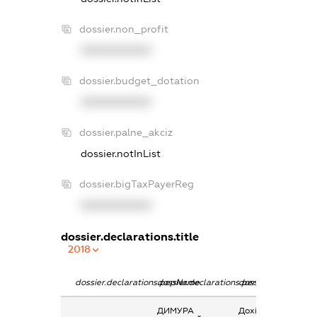
dossier.non_profit
XXXXXXXXXX
dossier.budget_dotation
XXXXXXXXXX
dossier.palne_akciz
dossier.notInList
dossier.bigTaxPayerReg
XXXXXXXXXX
dossier.declarations.title
2018
dossier.declarations.pepName
dossier.declarations.personName
dossier.declaratio
ДИМУРА
Дохід від