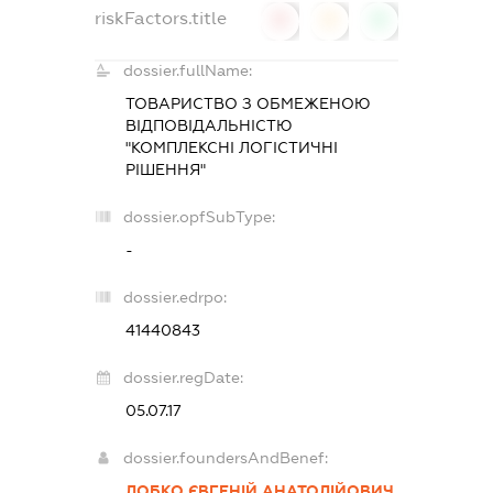
riskFactors.title
0
0
0
dossier.fullName:
ТОВАРИСТВО З ОБМЕЖЕНОЮ
ВІДПОВІДАЛЬНІСТЮ
"КОМПЛЕКСНІ ЛОГІСТИЧНІ
РІШЕННЯ"
dossier.opfSubType:
-
dossier.edrpo:
41440843
dossier.regDate:
05.07.17
dossier.foundersAndBenef:
ЛОБКО ЄВГЕНІЙ АНАТОЛІЙОВИЧ