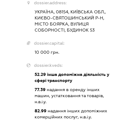
dossier.address:
УКРАЇНА, 08154, КИЇВСЬКА ОБЛ.,
КИЄВО-СВЯТОШИНСЬКИЙ Р-Н,
МІСТО БОЯРКА, ВУЛИЦЯ
СОБОРНОСТІ, БУДИНОК 53
dossier.capital:
10 000 грн.
dossier.kveds:
52.29
інша допоміжна діяльність у
сфері транспорту
77.39
надання в оренду інших
машин, устатковання та товарів,
н.в.і.у.
82.99
надання інших допоміжних
комерційних послуг, н.в.і.у.