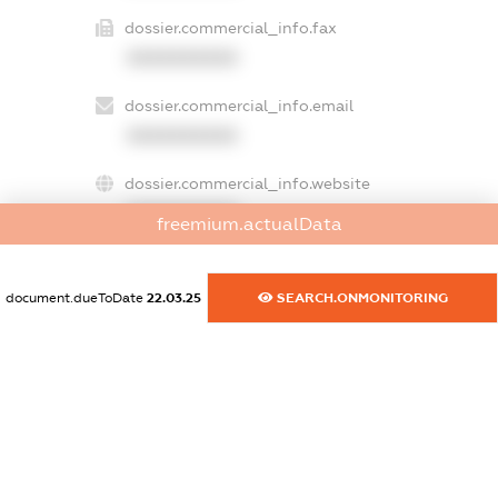
dossier.commercial_info.fax
XXXXXXXXXX
dossier.commercial_info.email
XXXXXXXXXX
dossier.commercial_info.website
XXXXXXXXXX
freemium.actualData
dossier.commercial_info.activity
XXXXXXXXXX
document.dueToDate
22.03.25
SEARCH.ONMONITORING
freemium.exampleText_1
freemium.exampleText_2
freemium.anonymousPerSearch2
FREEMIUM.DETAILS