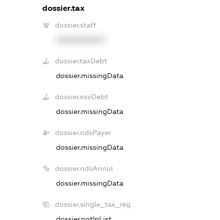
dossier.tax
dossier.staff
XXXXXXXXXX
dossier.taxDebt
dossier.missingData
dossier.esvDebt
dossier.missingData
dossier.ndsPayer
dossier.missingData
dossier.ndsAnnul
dossier.missingData
dossier.single_tax_reg
dossier.notInList