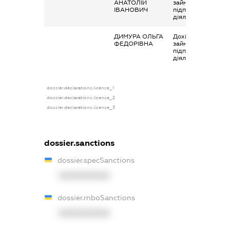
АНАТОЛІЙ
зайняття
ІВАНОВИЧ
підприємницькою
діяльністю
ДИМУРА ОЛЬГА
Дохід від
ФЕДОРІВНА
зайняття
підприємницькою
діяльністю
dossier.declarations.license_1
dossier.declarations.license_2
dossier.declarations.license_3
dossier.sanctions
dossier.specSanctions
XXXXXXXXXX
dossier.rnboSanctions
XXXXXXXXXX