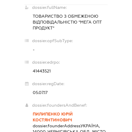
dossier.fullName:
ТОВАРИСТВО З ОБМЕЖЕНОЮ
ВІДПОВІДАЛЬНІСТЮ "МЕГА ОПТ
ПРОДУКТ"
dossier.opfSubType:
-
dossier.edrpo:
41443521
dossier.regDate:
05.07.17
dossier.foundersAndBenef:
ПИЛИПЕНКО ЮРІЙ
КОСТЯНТИНОВИЧ
dossier.founderAddress
УКРАЇНА,
14000, ЧЕРНІГІВСЬКА ОБЛ., МІСТО