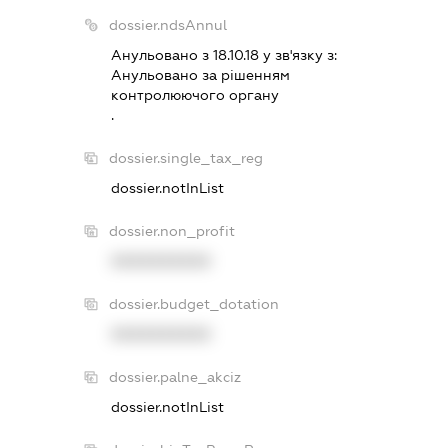
dossier.ndsAnnul
Анульовано з 18.10.18 у зв'язку з:
Анульовано за рiшенням
контролюючого органу
.
dossier.single_tax_reg
dossier.notInList
dossier.non_profit
XXXXXXXXXX
dossier.budget_dotation
XXXXXXXXXX
dossier.palne_akciz
dossier.notInList