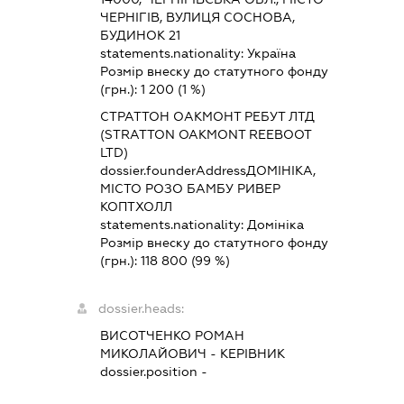
ЧЕРНІГІВ, ВУЛИЦЯ СОСНОВА,
БУДИНОК 21
statements.nationality:
Україна
Розмір внеску до статутного фонду
(грн.):
1 200
(1 %)
СТРАТТОН ОAКМОНТ РЕБУТ ЛТД
(STRATTON OAKMONT REEBOOT
LTD)
dossier.founderAddress
ДОМІНІКА,
МІСТО РОЗО БАМБУ РИВЕР
КОПТХОЛЛ
statements.nationality:
Домініка
Розмір внеску до статутного фонду
(грн.):
118 800
(99 %)
dossier.heads:
ВИСОТЧЕНКО РОМАН
МИКОЛАЙОВИЧ
-
КЕРІВНИК
dossier.position -