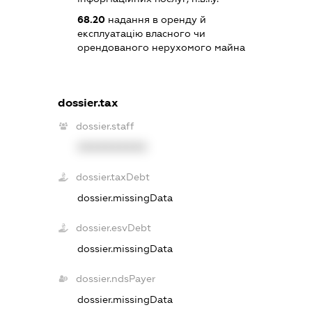
68.20
надання в оренду й
експлуатацію власного чи
орендованого нерухомого майна
dossier.tax
dossier.staff
XXXXXXXXXX
dossier.taxDebt
dossier.missingData
dossier.esvDebt
dossier.missingData
dossier.ndsPayer
dossier.missingData