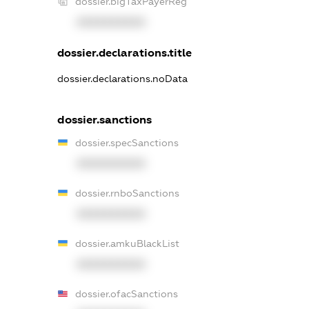
dossier.bigTaxPayerReg
XXXXXXXXXX
dossier.declarations.title
dossier.declarations.noData
dossier.sanctions
dossier.specSanctions
XXXXXXXXXX
dossier.rnboSanctions
XXXXXXXXXX
dossier.amkuBlackList
XXXXXXXXXX
dossier.ofacSanctions