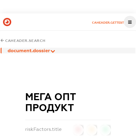
CAHEADER.GETTEST
CAHEADER.SEARCH
document.dossier
МЕГА ОПТ
ПРОДУКТ
riskFactors.title
0
0
0