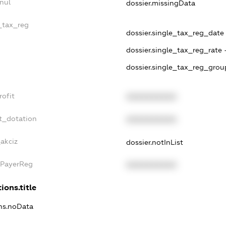
nul
dossier.missingData
e_tax_reg
dossier.single_tax_reg_date 
dossier.single_tax_reg_rate 
dossier.single_tax_reg_grou
rofit
XXXXXXXXXX
t_dotation
XXXXXXXXXX
_akciz
dossier.notInList
xPayerReg
XXXXXXXXXX
ions.title
ons.noData