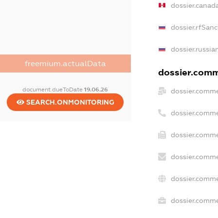
dossier.canad
dossier.rfSanc
dossier.russia
freemium.actualData
dossier.comme
document.dueToDate
19.06.26
dossier.comme
SEARCH.ONMONITORING
dossier.comme
dossier.comme
dossier.comme
dossier.comme
dossier.commer