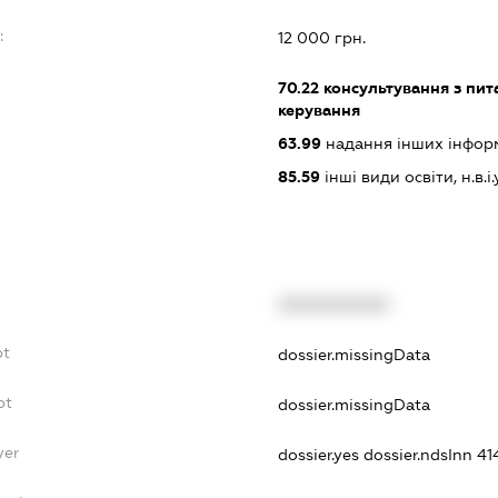
:
12 000 грн.
70.22
консультування з пита
керування
63.99
надання інших інформац
85.59
інші види освіти, н.в.і.у
XXXXXXXXXX
bt
dossier.missingData
bt
dossier.missingData
yer
dossier.yes
dossier.ndsInn 