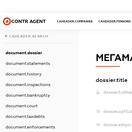
CONTR AGENT
CAHEADER.COMPANIES
CAHEADER.PERSONS
CAHEADER.SEARCH
document.dossier
МЕГАМ
document.statements
document.history
dossier.title
document.inspections
dossier.fullNa
document.bankruptcy
document.court
dossier.opfSu
document.taxdebts
dossier.edrpo:
document.enforcements