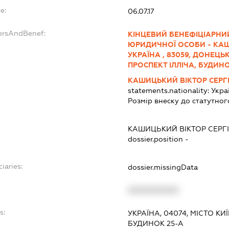
e:
06.07.17
ersAndBenef:
КІНЦЕВИЙ БЕНЕФІЦІАРНИ
ЮРИДИЧНОЇ ОСОБИ - КАШ
УКРАЇНА , 83059, ДОНЕЦЬ
ПРОСПЕКТ ІЛЛІЧА, БУДИНО
КАШИЦЬКИЙ ВІКТОР СЕРГ
statements.nationality:
Укра
Розмір внеску до статутног
КАШИЦЬКИЙ ВІКТОР СЕРГ
dossier.position -
iaries:
dossier.missingData
XXXXXXXXXX
s:
УКРАЇНА, 04074, МІСТО К
БУДИНОК 25-А