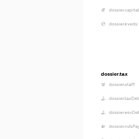
dossier.capital
dossier.kveds:
dossier.tax
dossier.staff
dossier.taxDe
dossier.esvDe
dossier.ndsPa