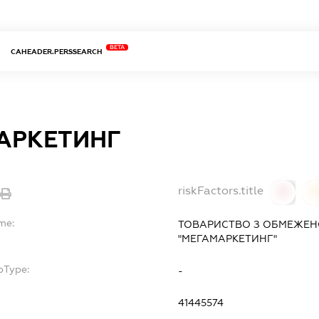
BETA
CAHEADER.PERSSEARCH
АРКЕТИНГ
riskFactors.title
0
me:
ТОВАРИСТВО З ОБМЕЖЕН
"МЕГАМАРКЕТИНГ"
bType:
-
41445574