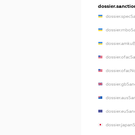
dossier.sanctio
dossier.specS
dossier.rnboS
dossier.amkuB
dossier.ofacS
dossier.ofac
dossier.gbSan
dossier.ausSa
dossier.euSan
dossier.japan