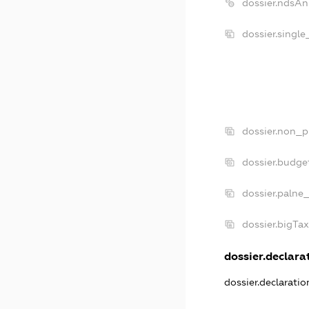
dossier.ndsAn
dossier.singl
dossier.non_p
dossier.budge
dossier.palne
dossier.bigTa
dossier.declarat
dossier.declarati