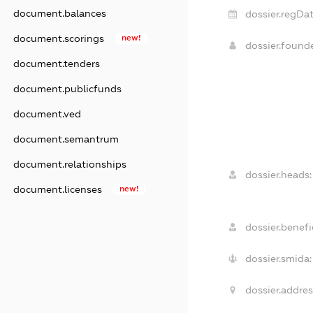
document.balances
dossier.regDat
document.scorings
new!
dossier.found
document.tenders
document.publicfunds
document.ved
document.semantrum
document.relationships
dossier.heads:
document.licenses
new!
dossier.benefic
dossier.smida:
dossier.addres