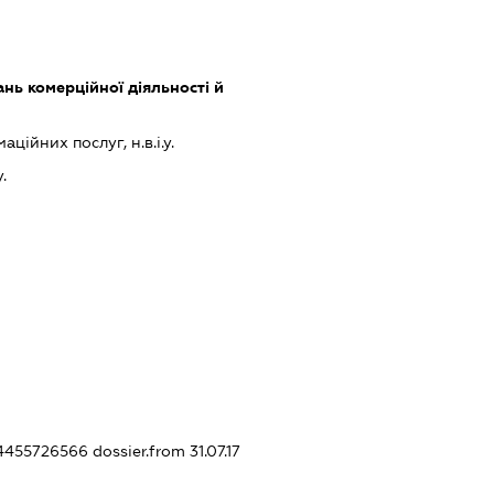
нь комерційної діяльності й
ійних послуг, н.в.і.у.
.
414455726566
dossier.from 31.07.17