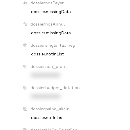
dossier.ndsPayer
dossier.missingData
dossier.ndsAnnul
dossier.missingData
dossier.single_tax_reg
dossier.notInList
dossier.non_profit
XXXXXXXXXX
dossier.budget_dotation
XXXXXXXXXX
dossier.palne_akciz
dossier.notInList
dossier.bigTaxPayerReg