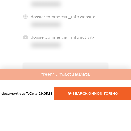
XXXXXXXXXX
dossier.commercial_info.website
XXXXXXXXXX
dossier.commercial_info.activity
XXXXXXXXXX
freemium.exampleText_1
freemium.actualData
freemium.exampleText_2
freemium.anonymousPerSearch2
FREEMIUM.DETAILS
document.dueToDate
29.05.18
SEARCH.ONMONITORING
FREEMIUM.REGISTER