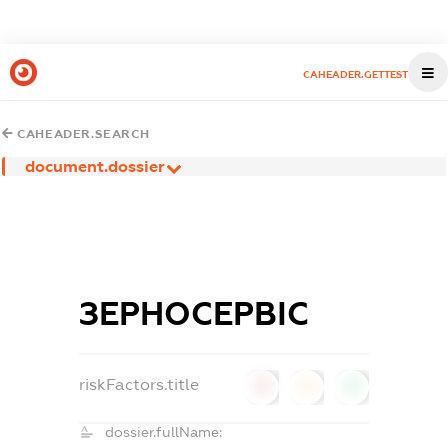
CAHEADER.GETTEST
CAHEADER.SEARCH
document.dossier
ЗЕРНОСЕРВІС
riskFactors.title
0
0
0
dossier.fullName: