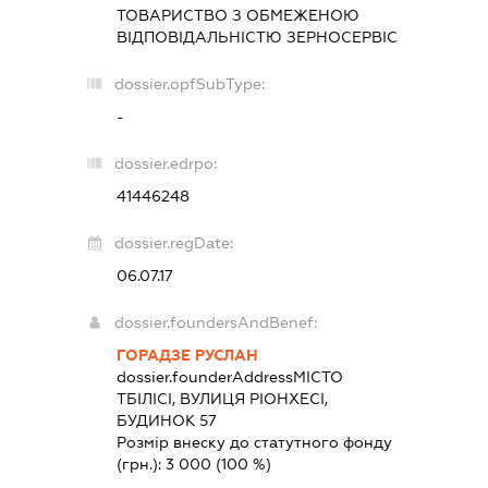
ТОВАРИСТВО З ОБМЕЖЕНОЮ
ВІДПОВІДАЛЬНІСТЮ
ЗЕРНОСЕРВІС
dossier.opfSubType:
-
dossier.edrpo:
41446248
dossier.regDate:
06.07.17
dossier.foundersAndBenef:
ГОРАДЗЕ РУСЛАН
dossier.founderAddress
МІСТО
ТБІЛІСІ, ВУЛИЦЯ РІОНХЕСІ,
БУДИНОК 57
Розмір внеску до статутного фонду
(грн.):
3 000
(100 %)