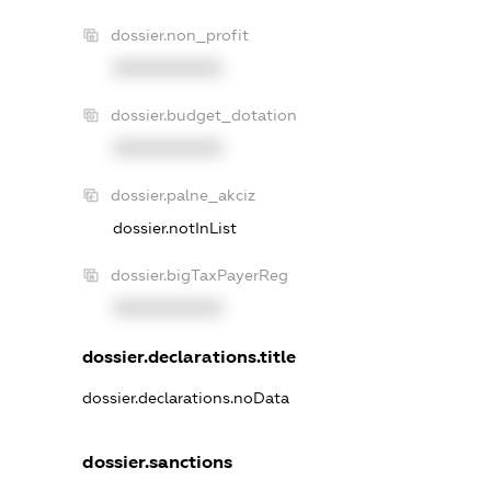
dossier.non_profit
XXXXXXXXXX
dossier.budget_dotation
XXXXXXXXXX
dossier.palne_akciz
dossier.notInList
dossier.bigTaxPayerReg
XXXXXXXXXX
dossier.declarations.title
dossier.declarations.noData
dossier.sanctions