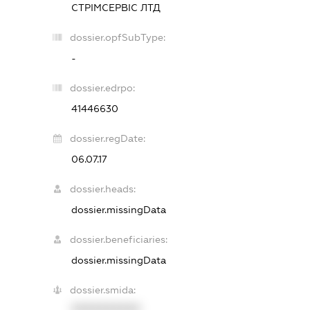
СТРІМСЕРВІС ЛТД
dossier.opfSubType:
-
dossier.edrpo:
41446630
dossier.regDate:
06.07.17
dossier.heads:
dossier.missingData
dossier.beneficiaries:
dossier.missingData
dossier.smida:
XXXXXXXXXX