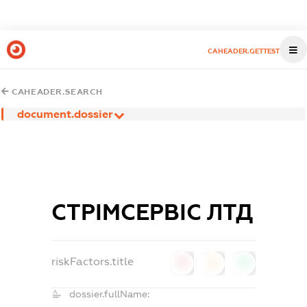
CAHEADER.GETTEST
CAHEADER.SEARCH
document.dossier
СТРІМСЕРВІС ЛТД
riskFactors.title
0
0
0
dossier.fullName: