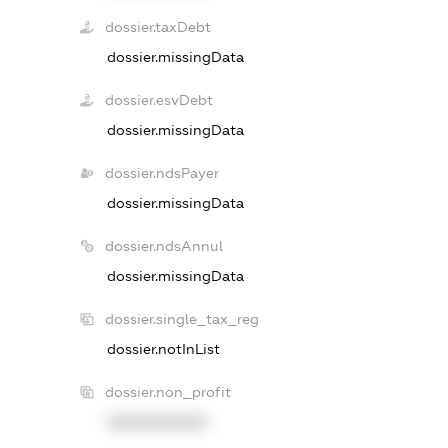
dossier.taxDebt
dossier.missingData
dossier.esvDebt
dossier.missingData
dossier.ndsPayer
dossier.missingData
dossier.ndsAnnul
dossier.missingData
dossier.single_tax_reg
dossier.notInList
dossier.non_profit
XXXXXXXXXX