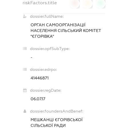
riskFactors.title
0
0
0
dossier.fullName:
ОРГАН САМООРГАНІЗАЦІЇ
НАСЕЛЕННЯ СІЛЬСЬКИЙ КОМІТЕТ
"ЄГОРІВКА"
dossier.opfSubType:
-
dossier.edrpo:
41446871
dossier.regDate:
06.07.17
dossier.foundersAndBenef:
МЕШКАНЦІ ЄГОРІВСЬКОЇ
СІЛЬСЬКОЇ РАДИ