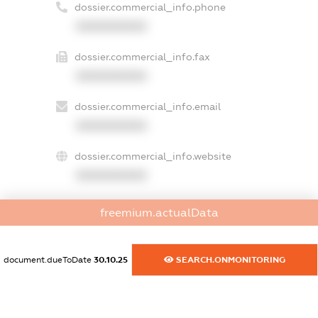
dossier.commercial_info.phone
XXXXXXXXXX
dossier.commercial_info.fax
XXXXXXXXXX
dossier.commercial_info.email
XXXXXXXXXX
dossier.commercial_info.website
XXXXXXXXXX
dossier.commercial_info.activity
freemium.actualData
XXXXXXXXXX
document.dueToDate
30.10.25
SEARCH.ONMONITORING
freemium.exampleText_1
freemium.exampleText_2
freemium.anonymousPerSearch2