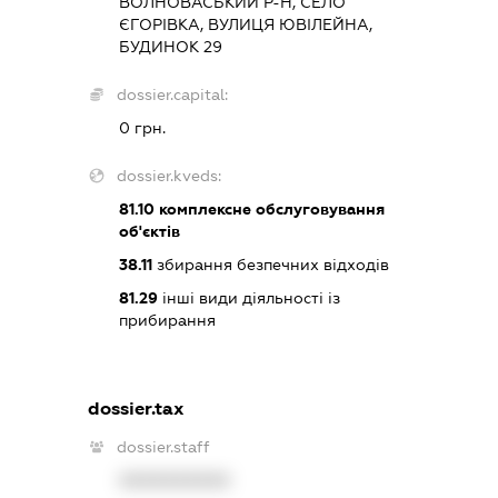
ВОЛНОВАСЬКИЙ Р-Н, СЕЛО
ЄГОРІВКА, ВУЛИЦЯ ЮВІЛЕЙНА,
БУДИНОК 29
dossier.capital:
0 грн.
dossier.kveds:
81.10
комплексне обслуговування
об'єктів
38.11
збирання безпечних відходів
81.29
інші види діяльності із
прибирання
dossier.tax
dossier.staff
XXXXXXXXXX