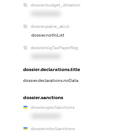
dossier.budget_dotation
XXXXXXXXXX
dossier.palne_akciz
dossier.notInList
dossier.bigTaxPayerReg
XXXXXXXXXX
dossier.declarations.title
dossier.declarations.noData
dossier.sanctions
dossier.specSanctions
XXXXXXXXXX
dossier.rnboSanctions