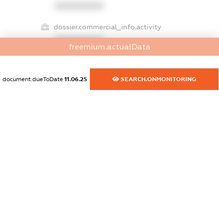
XXXXXXXXXX
dossier.commercial_info.activity
XXXXXXXXXX
freemium.actualData
document.dueToDate
11.06.25
SEARCH.ONMONITORING
freemium.exampleText_1
freemium.exampleText_2
freemium.anonymousPerSearch2
FREEMIUM.DETAILS
FREEMIUM.REGISTER