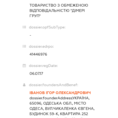
ТОВАРИСТВО З ОБМЕЖЕНОЮ
ВІДПОВІДАЛЬНІСТЮ "ДІМЕРІ
ГРУП"
dossier.opfSubType:
-
dossier.edrpo:
41446976
dossier.regDate:
06.07.17
dossier.foundersAndBenef:
ІВАНОВ ІГОР ОЛЕКСАНДРОВИЧ
dossier.founderAddress
УКРАЇНА,
65096, ОДЕСЬКА ОБЛ., МІСТО
ОДЕСА, ВУЛ.ЧИКАЛЕНКА ЄВГЕНА,
БУДИНОК 59-К, КВАРТИРА 252