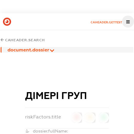
CAHEADER.GETTEST
CAHEADER.SEARCH
document.dossier
ДІМЕРІ ГРУП
riskFactors.title
0
0
0
dossier.fullName: