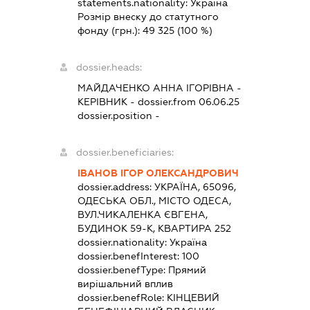
statements.nationality:
Україна
Розмір внеску до статутного
фонду (грн.):
49 325
(100 %)
dossier.heads:
МАЙДАЧЕНКО АННА ІГОРІВНА
-
КЕРІВНИК
- dossier.from 06.06.25
dossier.position -
dossier.beneficiaries:
ІВАНОВ ІГОР ОЛЕКСАНДРОВИЧ
dossier.address:
УКРАЇНА, 65096,
ОДЕСЬКА ОБЛ., МІСТО ОДЕСА,
ВУЛ.ЧИКАЛЕНКА ЄВГЕНА,
БУДИНОК 59-К, КВАРТИРА 252
dossier.nationality:
Україна
dossier.benefInterest:
100
dossier.benefType:
Прямий
вирішальний вплив
dossier.benefRole:
КІНЦЕВИЙ