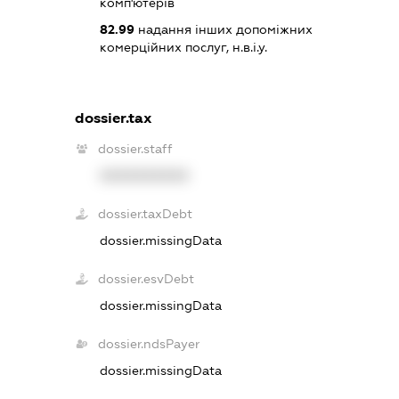
комп'ютерів
82.99
надання інших допоміжних
комерційних послуг, н.в.і.у.
dossier.tax
dossier.staff
XXXXXXXXXX
dossier.taxDebt
dossier.missingData
dossier.esvDebt
dossier.missingData
dossier.ndsPayer
dossier.missingData