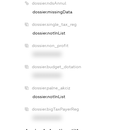
dossier.ndsAnnul
dossier.missingData
dossier.single_tax_reg
dossier.notInList
dossier.non_profit
XXXXXXXXXX
dossier.budget_dotation
XXXXXXXXXX
dossier.palne_akciz
dossier.notInList
dossier.bigTaxPayerReg
XXXXXXXXXX