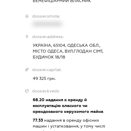
БЕНЕФІЦІАРНИЙ ВЛАСНИК
dossier.smida:
XXXXXXXXXX
dossier.address:
УКРАЇНА, 65104, ОДЕСЬКА ОБЛ.,
МІСТО ОДЕСА, ВУЛ.ГЛОДАН СІМ'Ї,
БУДИНОК 18/18
dossier.capital:
49 325 грн.
dossier.kveds:
68.20
надання в оренду й
експлуатацію власного чи
орендованого нерухомого майна
77.33
надання в оренду офісних
машин і устатковання, у тому числі