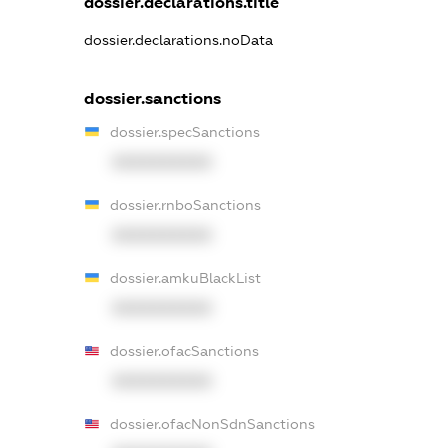
dossier.declarations.title
dossier.declarations.noData
dossier.sanctions
dossier.specSanctions
XXXXXXXXXX
dossier.rnboSanctions
XXXXXXXXXX
dossier.amkuBlackList
XXXXXXXXXX
dossier.ofacSanctions
XXXXXXXXXX
dossier.ofacNonSdnSanctions