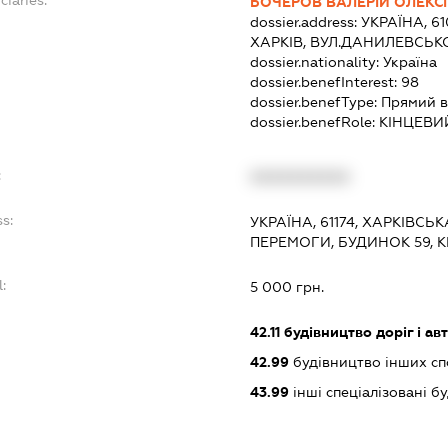
ciaries:
БОЧЕРОВ ВАЛЕРІЙ ОЛЕКС
dossier.address:
УКРАЇНА, 6
ХАРКІВ, ВУЛ.ДАНИЛЕВСЬКО
dossier.nationality:
Україна
dossier.benefInterest:
98
dossier.benefType:
Прямий в
dossier.benefRole:
КІНЦЕВИ
:
XXXXXXXXXX
ss:
УКРАЇНА, 61174, ХАРКІВСЬ
ПЕРЕМОГИ, БУДИНОК 59, 
l:
5 000 грн.
:
42.11
будівництво доріг і ав
42.99
будівництво інших спор
43.99
інші спеціалізовані буд