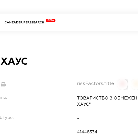
BETA
CAHEADER.PERSSEARCH
-ХАУС
riskFactors.title
0
ame:
ТОВАРИСТВО З ОБМЕЖЕНО
ХАУС"
ubType:
-
:
41448334