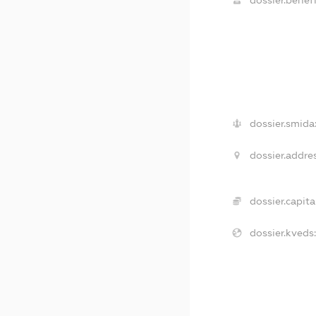
dossier.benefi
dossier.smida
dossier.addre
dossier.capita
dossier.kveds