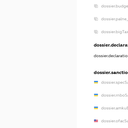
dossier.budg
dossier.palne
dossier.bigT
dossier.declara
dossier.declarati
dossier.sancti
dossier.specS
dossier.rnboS
dossier.amkuB
dossier.ofacS