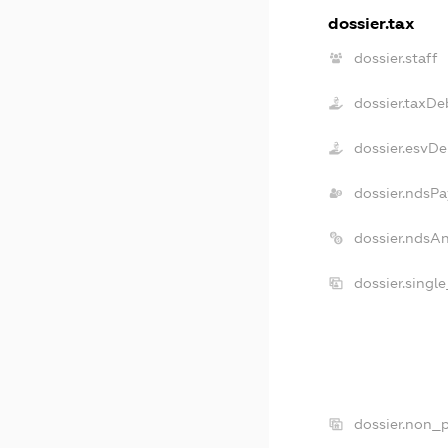
dossier.tax
dossier.staff
dossier.taxDe
dossier.esvDe
dossier.ndsPa
dossier.ndsA
dossier.singl
dossier.non_p