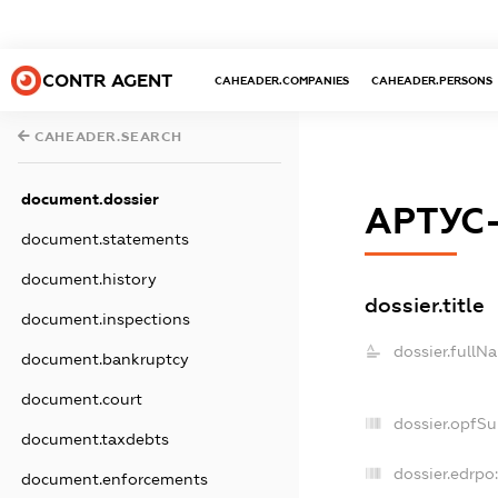
CONTR AGENT
CAHEADER.COMPANIES
CAHEADER.PERSONS
CAHEADER.SEARCH
document.dossier
АРТУС
document.statements
document.history
dossier.title
document.inspections
dossier.fullN
document.bankruptcy
document.court
dossier.opfS
document.taxdebts
dossier.edrpo
document.enforcements