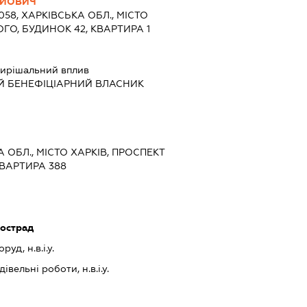
ІЙОВИЧ
1058, ХАРКІВСЬКА ОБЛ., МІСТО
ГО, БУДИНОК 42, КВАРТИРА 1
ирішальний вплив
Й БЕНЕФІЦІАРНИЙ ВЛАСНИК
КА ОБЛ., МІСТО ХАРКІВ, ПРОСПЕКТ
КВАРТИРА 388
тострад
уд, н.в.і.у.
івельні роботи, н.в.і.у.