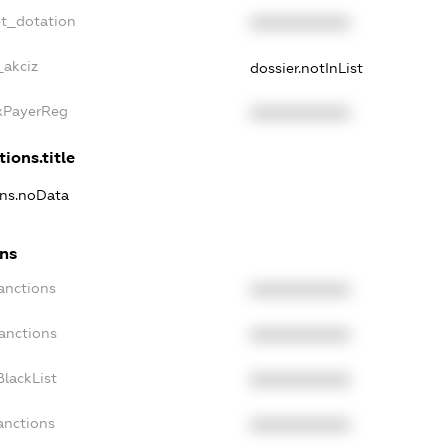
et_dotation
XXXXXXXXXX
_akciz
dossier.notInList
axPayerReg
XXXXXXXXXX
tions.title
ons.noData
ons
anctions
XXXXXXXXXX
anctions
XXXXXXXXXX
lackList
XXXXXXXXXX
anctions
XXXXXXXXXX