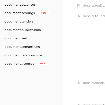
document.balances
dossier.regDa
document.scorings
new!
dossier.foun
document.tenders
document.publicfunds
document.ved
document.semantrum
document.relationships
document.licenses
new!
dossier.heads