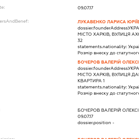
te:
09.07.17
dersAndBenef:
ЛУКАВЕНКО ЛАРИСА ЮРІЇ
dossier.founderAddress
УКРА
МІСТО ХАРКІВ, ВУЛИЦЯ А
32
statements.nationality:
Укра
Розмір внеску до статутног
БОЧЕРОВ ВАЛЕРІЙ ОЛЕКС
dossier.founderAddress
УКРА
МІСТО ХАРКІВ, ВУЛИЦЯ Д
КВАРТИРА 1
statements.nationality:
Укра
Розмір внеску до статутног
:
БОЧЕРОВ ВАЛЕРІЙ ОЛЕКС
09.07.17
dossier.position -