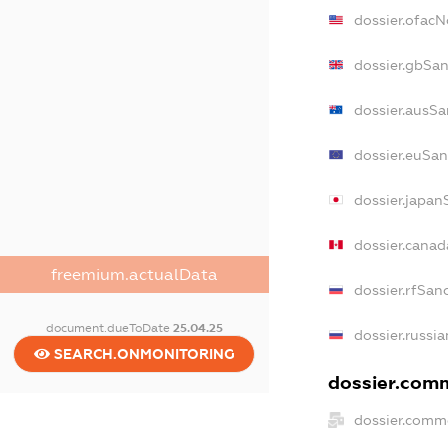
dossier.ofac
dossier.gbSa
dossier.ausSa
dossier.euSan
dossier.japan
dossier.cana
freemium.actualData
dossier.rfSan
document.dueToDate
25.04.25
dossier.russi
SEARCH.ONMONITORING
dossier.comm
dossier.comm