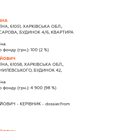
ВНА
ЇНА, 61051, ХАРКІВСЬКА ОБЛ.,
ХСАРОВА, БУДИНОК 4/6, КВАРТИРА
їна
о фонду (грн.):
100
(2 %)
ІЙОВИЧ
ЇНА, 61058, ХАРКІВСЬКА ОБЛ.,
АНИЛЕВСЬКОГО, БУДИНОК 42,
їна
о фонду (грн.):
4 900
(98 %)
ІЙОВИЧ
-
КЕРІВНИК
- dossier.from