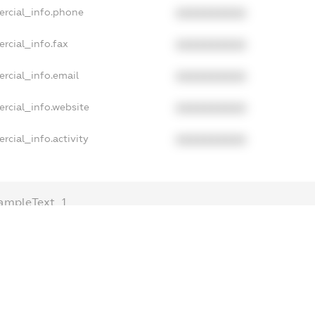
ercial_info.phone
XXXXXXXXXX
rcial_info.fax
XXXXXXXXXX
rcial_info.email
XXXXXXXXXX
rcial_info.website
XXXXXXXXXX
rcial_info.activity
XXXXXXXXXX
ampleText_1
ampleText_2
nonymousPerSearch2
ETAILS
FREEMIUM.REGISTER