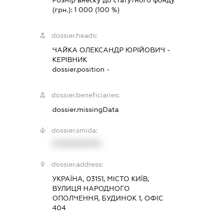
Розмір внеску до статутного фонду
(грн.):
1 000
(100 %)
dossier.heads:
ЧАЙКА ОЛЕКСАНДР ЮРІЙОВИЧ
-
КЕРІВНИК
dossier.position -
dossier.beneficiaries:
dossier.missingData
dossier.smida:
XXXXXXXXXX
dossier.address:
УКРАЇНА, 03151, МІСТО КИЇВ,
ВУЛИЦЯ НАРОДНОГО
ОПОЛЧЕННЯ, БУДИНОК 1, ОФІС
404