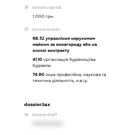
dossier.capital:
1 000 грн.
dossier.kveds:
68.32
управління нерухомим
майном за винагороду або на
основі контракту
41.10
організація будівництва
будівель
74.90
інша професійна, наукова та
технічна діяльність, н.в.і.у.
dossier.tax
dossier.staff
XXXXXXXXXX