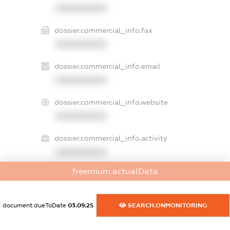
XXXXXXXXXX
dossier.commercial_info.fax
XXXXXXXXXX
dossier.commercial_info.email
XXXXXXXXXX
dossier.commercial_info.website
XXXXXXXXXX
dossier.commercial_info.activity
XXXXXXXXXX
freemium.actualData
freemium.exampleText_1
freemium.exampleText_2
document.dueToDate
03.09.25
SEARCH.ONMONITORING
freemium.anonymousPerSearch2