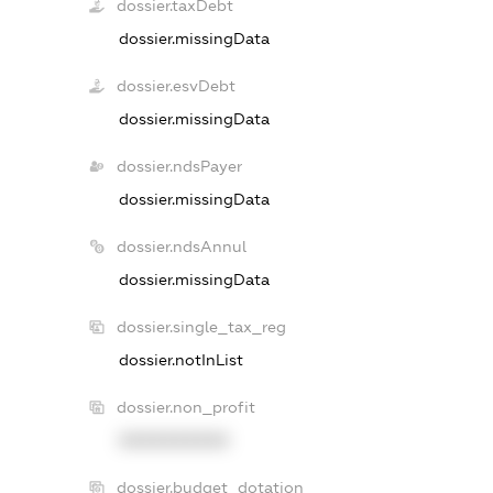
dossier.taxDebt
dossier.missingData
dossier.esvDebt
dossier.missingData
dossier.ndsPayer
dossier.missingData
dossier.ndsAnnul
dossier.missingData
dossier.single_tax_reg
dossier.notInList
dossier.non_profit
XXXXXXXXXX
dossier.budget_dotation