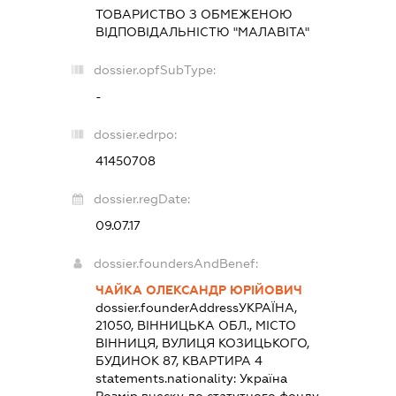
ТОВАРИСТВО З ОБМЕЖЕНОЮ
ВІДПОВІДАЛЬНІСТЮ "МАЛАВІТА"
dossier.opfSubType:
-
dossier.edrpo:
41450708
dossier.regDate:
09.07.17
dossier.foundersAndBenef:
ЧАЙКА ОЛЕКСАНДР ЮРІЙОВИЧ
dossier.founderAddress
УКРАЇНА,
21050, ВІННИЦЬКА ОБЛ., МІСТО
ВІННИЦЯ, ВУЛИЦЯ КОЗИЦЬКОГО,
БУДИНОК 87, КВАРТИРА 4
statements.nationality:
Україна