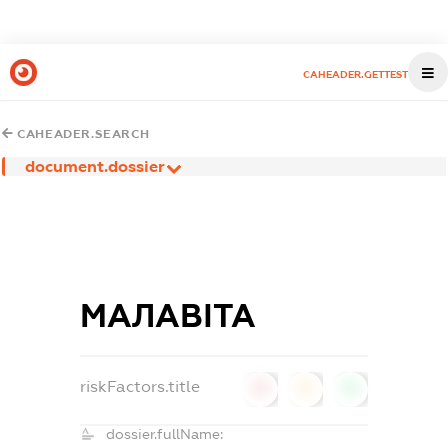
CAHEADER.GETTEST
CAHEADER.SEARCH
document.dossier
МАЛАВІТА
riskFactors.title
0
0
0
dossier.fullName: