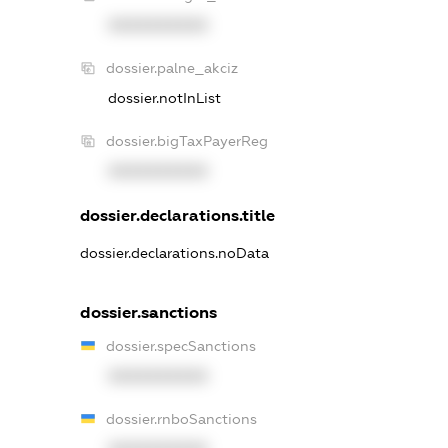
XXXXXXXXXX
dossier.palne_akciz
dossier.notInList
dossier.bigTaxPayerReg
XXXXXXXXXX
dossier.declarations.title
dossier.declarations.noData
dossier.sanctions
dossier.specSanctions
XXXXXXXXXX
dossier.rnboSanctions