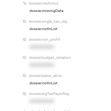
dossier.ndsAnnul
dossier.missingData
dossier.single_tax_reg
dossier.notInList
dossier.non_profit
XXXXXXXXXX
dossier.budget_dotation
XXXXXXXXXX
dossier.palne_akciz
dossier.notInList
dossier.bigTaxPayerReg
XXXXXXXXXX