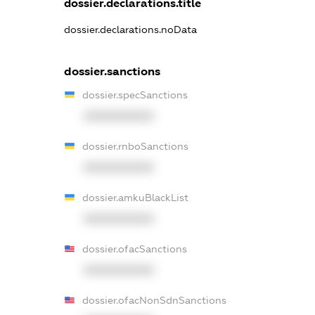
dossier.declarations.title
dossier.declarations.noData
dossier.sanctions
dossier.specSanctions
XXXXXXXXXX
dossier.rnboSanctions
XXXXXXXXXX
dossier.amkuBlackList
XXXXXXXXXX
dossier.ofacSanctions
XXXXXXXXXX
dossier.ofacNonSdnSanctions