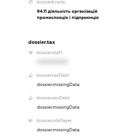
dossier.kveds:
94.11
діяльність організацій
промисловців і підприємців
dossier.tax
dossier.staff
XXXXXXXXXX
dossier.taxDebt
dossier.missingData
dossier.esvDebt
dossier.missingData
dossier.ndsPayer
dossier.missingData