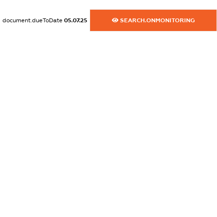
XXXXXXXXXX
document.dueToDate
05.07.25
SEARCH.ONMONITORING
dossier.commercial_info.activity
XXXXXXXXXX
freemium.exampleText_1
freemium.exampleText_2
freemium.anonymousPerSearch2
FREEMIUM.DETAILS
FREEMIUM.REGISTER