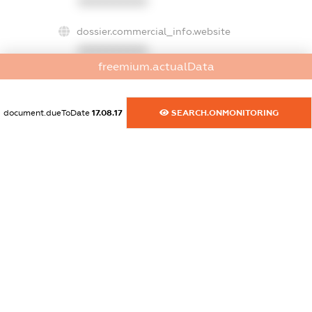
XXXXXXXXXX
dossier.commercial_info.website
XXXXXXXXXX
freemium.actualData
dossier.commercial_info.activity
XXXXXXXXXX
document.dueToDate
17.08.17
SEARCH.ONMONITORING
freemium.exampleText_1
freemium.exampleText_2
freemium.anonymousPerSearch2
FREEMIUM.DETAILS
FREEMIUM.REGISTER