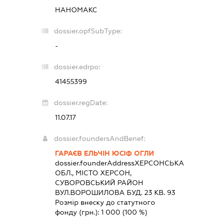
НАНОМАКС
dossier.opfSubType:
-
dossier.edrpo:
41455399
dossier.regDate:
11.07.17
dossier.foundersAndBenef:
ГАРАЄВ ЕЛЬЧІН ЮСІФ ОГЛИ
dossier.founderAddress
ХЕРСОНСЬКА
ОБЛ., МІСТО ХЕРСОН,
СУВОРОВСЬКИЙ РАЙОН
ВУЛ.ВОРОШИЛОВА БУД. 23 КВ. 93
Розмір внеску до статутного
фонду (грн.):
1 000
(100 %)