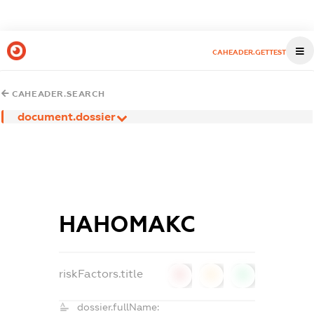
CAHEADER.GETTEST
CAHEADER.SEARCH
document.dossier
НАНОМАКС
riskFactors.title
0
0
0
dossier.fullName: