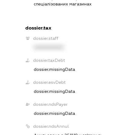
спеціалізованих магазинах
dossier.tax
dossier.staff
XXXXXXXXXX
dossier.taxDebt
dossier.missingData
dossier.esvDebt
dossier.missingData
dossier.ndsPayer
dossier.missingData
dossier.ndsAnnul