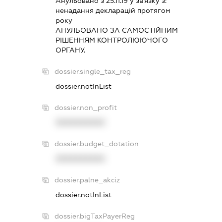
Анульовано з 25.11.19 у зв'язку з:
ненадання декларацiй протягом
року
АНУЛЬОВАНО ЗА САМОСТIЙНИМ
РIШЕННЯМ КОНТРОЛЮЮЧОГО
ОРГАНУ.
dossier.single_tax_reg
dossier.notInList
dossier.non_profit
XXXXXXXXXX
dossier.budget_dotation
XXXXXXXXXX
dossier.palne_akciz
dossier.notInList
dossier.bigTaxPayerReg