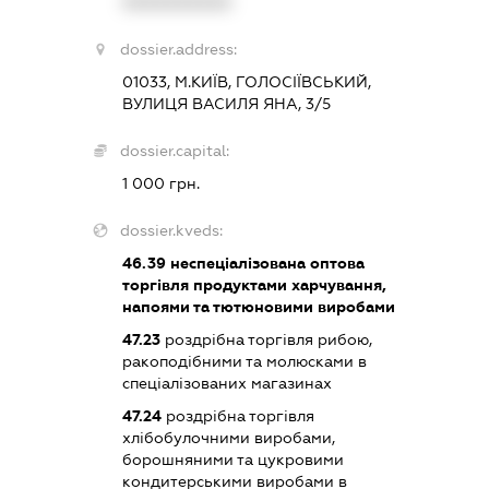
XXXXXXXXXX
dossier.address:
01033, М.КИЇВ, ГОЛОСІЇВСЬКИЙ,
ВУЛИЦЯ ВАСИЛЯ ЯНА, 3/5
dossier.capital:
1 000 грн.
dossier.kveds:
46.39
неспеціалізована оптова
торгівля продуктами харчування,
напоями та тютюновими виробами
47.23
роздрібна торгівля рибою,
ракоподібними та молюсками в
спеціалізованих магазинах
47.24
роздрібна торгівля
хлібобулочними виробами,
борошняними та цукровими
кондитерськими виробами в