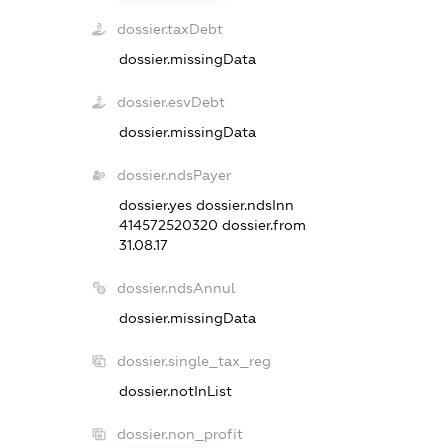
dossier.taxDebt
dossier.missingData
dossier.esvDebt
dossier.missingData
dossier.ndsPayer
dossier.yes
dossier.ndsInn
414572520320
dossier.from
31.08.17
dossier.ndsAnnul
dossier.missingData
dossier.single_tax_reg
dossier.notInList
dossier.non_profit