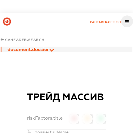
CAHEADER.GETTEST
CAHEADER.SEARCH
document.dossier
ТРЕЙД МАССИВ
riskFactors.title
0
0
0
dossier.fullName: