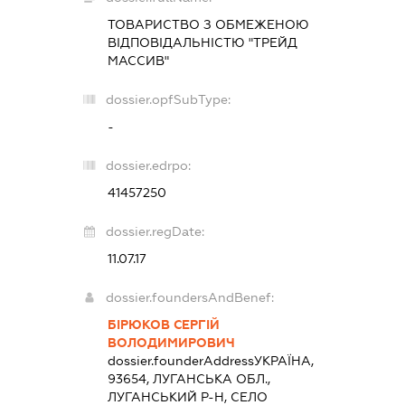
ТОВАРИСТВО З ОБМЕЖЕНОЮ
ВІДПОВІДАЛЬНІСТЮ "ТРЕЙД
МАССИВ"
dossier.opfSubType:
-
dossier.edrpo:
41457250
dossier.regDate:
11.07.17
dossier.foundersAndBenef:
БІРЮКОВ СЕРГІЙ
ВОЛОДИМИРОВИЧ
dossier.founderAddress
УКРАЇНА,
93654, ЛУГАНСЬКА ОБЛ.,
ЛУГАНСЬКИЙ Р-Н, СЕЛО