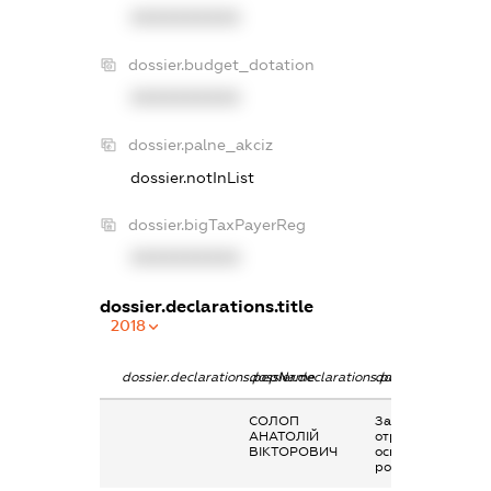
XXXXXXXXXX
dossier.budget_dotation
XXXXXXXXXX
dossier.palne_akciz
dossier.notInList
dossier.bigTaxPayerReg
XXXXXXXXXX
dossier.declarations.title
2018
dossier.declarations.pepName
dossier.declarations.personName
dossier.declaratio
СОЛОП
Заробітна плата
АНАТОЛІЙ
отримана за
ВІКТОРОВИЧ
основним місцем
роботи