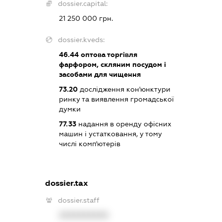
dossier.capital:
21 250 000 грн.
dossier.kveds:
46.44
оптова торгівля
фарфором, скляним посудом і
засобами для чищення
73.20
дослідження кон'юнктури
ринку та виявлення громадської
думки
77.33
надання в оренду офісних
машин і устатковання, у тому
числі комп'ютерів
dossier.tax
dossier.staff
XXXXXXXXXX