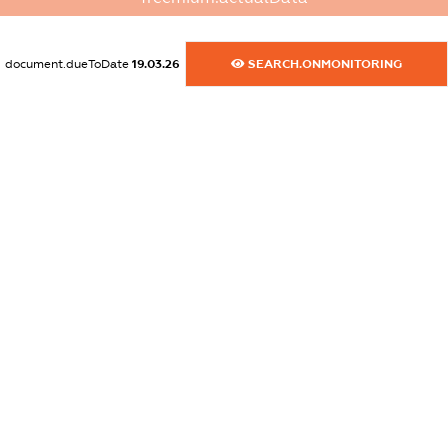
dossier.commercial_info.website
XXXXXXXXXX
document.dueToDate
19.03.26
SEARCH.ONMONITORING
dossier.commercial_info.activity
XXXXXXXXXX
freemium.exampleText_1
freemium.exampleText_2
freemium.anonymousPerSearch2
FREEMIUM.DETAILS
FREEMIUM.REGISTER