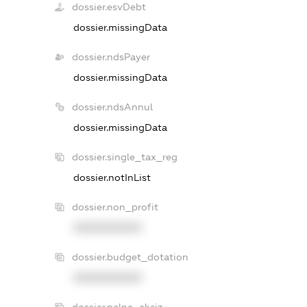
dossier.esvDebt
dossier.missingData
dossier.ndsPayer
dossier.missingData
dossier.ndsAnnul
dossier.missingData
dossier.single_tax_reg
dossier.notInList
dossier.non_profit
XXXXXXXXXX
dossier.budget_dotation
XXXXXXXXXX
dossier.palne_akciz