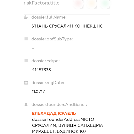
riskFactors.title
0
0
0
dossier.fullName:
УМАНЬ ЄРУСАЛИМ КОННЕКШНС
dossier.opfSubType:
-
dossier.edrpo:
41457333
dossier.regDate:
11.07.17
dossier.foundersAndBenef:
ЕЛЬХАДАД ІСРАЕЛЬ
dossier.founderAddress
МІСТО
ЄРУСАЛИМ, ВУЛИЦЯ САНХЕДРІА
МУРХЕВЕТ, БУДИНОК 107