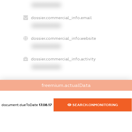
XXXXXXXXXX
dossier.commercial_info.email
XXXXXXXXXX
dossier.commercial_info.website
XXXXXXXXXX
dossier.commercial_info.activity
XXXXXXXXXX
freemium.actualData
freemium.exampleText_1
freemium.exampleText_2
freemium.anonymousPerSearch2
document.dueToDate
17.08.17
SEARCH.ONMONITORING
FREEMIUM.DETAILS
FREEMIUM.REGISTER