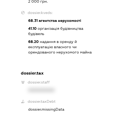
2 000 грн.
dossier.kveds:
68.31
агентства нерухомості
41.10
організація будівництва
будівель
68.20
надання в оренду й
експлуатацію власного чи
орендованого нерухомого майна
dossier.tax
dossier.staff
XXXXXXXXXX
dossier.taxDebt
dossier.missingData