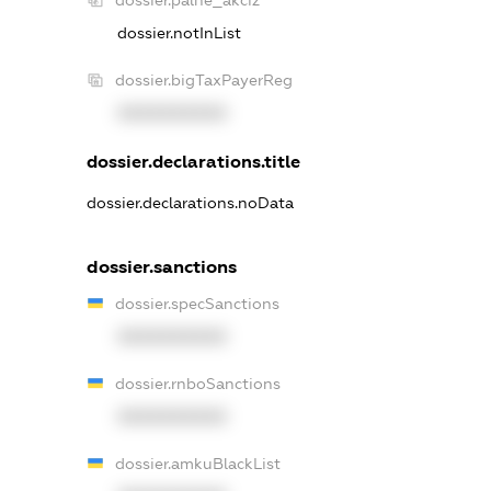
dossier.notInList
dossier.bigTaxPayerReg
XXXXXXXXXX
dossier.declarations.title
dossier.declarations.noData
dossier.sanctions
dossier.specSanctions
XXXXXXXXXX
dossier.rnboSanctions
XXXXXXXXXX
dossier.amkuBlackList