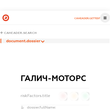
CAHEADER.GETTEST
CAHEADER.SEARCH
document.dossier
ГАЛИЧ-МОТОРС
riskFactors.title
0
0
0
dossier.fullName: