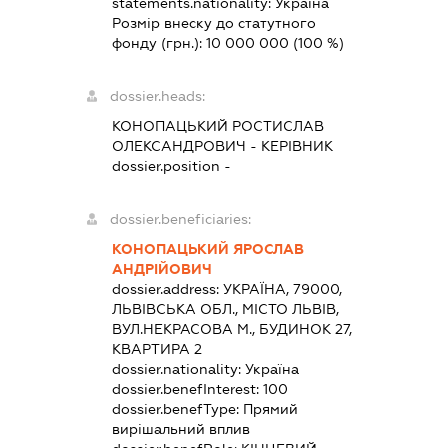
statements.nationality:
Україна
Розмір внеску до статутного
фонду (грн.):
10 000 000
(100 %)
dossier.heads:
КОНОПАЦЬКИЙ РОСТИСЛАВ
ОЛЕКСАНДРОВИЧ
-
КЕРІВНИК
dossier.position -
dossier.beneficiaries:
КОНОПАЦЬКИЙ ЯРОСЛАВ
АНДРІЙОВИЧ
dossier.address:
УКРАЇНА, 79000,
ЛЬВІВСЬКА ОБЛ., МІСТО ЛЬВІВ,
ВУЛ.НЕКРАСОВА М., БУДИНОК 27,
КВАРТИРА 2
dossier.nationality:
Україна
dossier.benefInterest:
100
dossier.benefType:
Прямий
вирішальний вплив