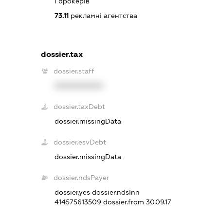
і брокерів
73.11
рекламні агентства
dossier.tax
dossier.staff
XXXXXXXXXX
dossier.taxDebt
dossier.missingData
dossier.esvDebt
dossier.missingData
dossier.ndsPayer
dossier.yes
dossier.ndsInn
414575613509
dossier.from 30.09.17