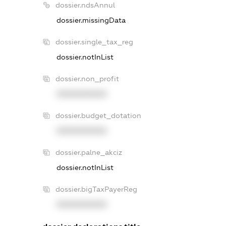
dossier.ndsAnnul
dossier.missingData
dossier.single_tax_reg
dossier.notInList
dossier.non_profit
XXXXXXXXXX
dossier.budget_dotation
XXXXXXXXXX
dossier.palne_akciz
dossier.notInList
dossier.bigTaxPayerReg
XXXXXXXXXX