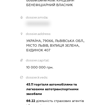
dossier.benefRole:
КІНЦЕВИЙ
БЕНЕФІЦІАРНИЙ ВЛАСНИК
dossier.smida:
XXXXXXXXXX
dossier.address:
УКРАЇНА, 79066, ЛЬВІВСЬКА ОБЛ.,
МІСТО ЛЬВІВ, ВУЛИЦЯ ЗЕЛЕНА,
БУДИНОК 407
dossier.capital:
10 000 000 грн.
dossier.kveds:
45.11
торгівля автомобілями та
легковими автотранспортними
засобами
66.22
діяльність страхових агентів