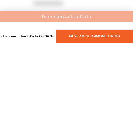
XXXXXXXXXX
dossier.commercial_info.activity
freemium.actualData
XXXXXXXXXX
document.dueToDate
05.06.26
SEARCH.ONMONITORING
freemium.exampleText_1
freemium.exampleText_2
freemium.anonymousPerSearch2
FREEMIUM.DETAILS
FREEMIUM.REGISTER