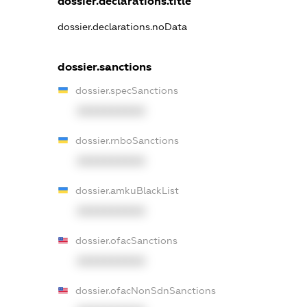
dossier.declarations.title
dossier.declarations.noData
dossier.sanctions
dossier.specSanctions
XXXXXXXXXX
dossier.rnboSanctions
XXXXXXXXXX
dossier.amkuBlackList
XXXXXXXXXX
dossier.ofacSanctions
XXXXXXXXXX
dossier.ofacNonSdnSanctions