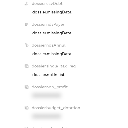
dossier.esvDebt
dossier.missingData
dossier.ndsPayer
dossier.missingData
dossier.ndsAnnul
dossier.missingData
dossier.single_tax_reg
dossier.notInList
dossier.non_profit
XXXXXXXXXX
dossier.budget_dotation
XXXXXXXXXX