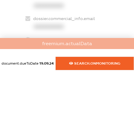
XXXXXXXXXX
dossier.commercial_info.email
XXXXXXXXXX
dossier.commercial_info.website
freemium.actualData
XXXXXXXXXX
dossier.commercial_info.activity
document.dueToDate
19.09.24
SEARCH.ONMONITORING
XXXXXXXXXX
freemium.exampleText_1
freemium.exampleText_2
freemium.anonymousPerSearch2
FREEMIUM.DETAILS
FREEMIUM.REGISTER