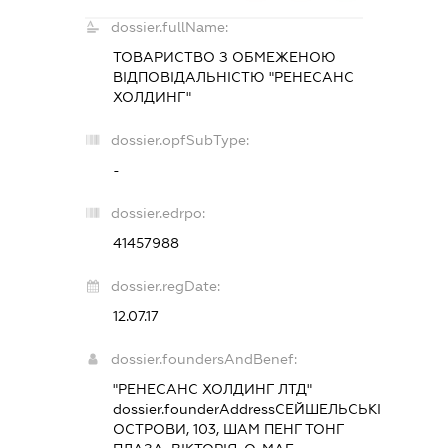
dossier.fullName:
ТОВАРИСТВО З ОБМЕЖЕНОЮ
ВІДПОВІДАЛЬНІСТЮ "РЕНЕСАНС
ХОЛДИНГ"
dossier.opfSubType:
-
dossier.edrpo:
41457988
dossier.regDate:
12.07.17
dossier.foundersAndBenef:
"РЕНЕСАНС ХОЛДИНГ ЛТД"
dossier.founderAddress
СЕЙШЕЛЬСЬКІ
ОСТРОВИ, 103, ШАМ ПЕНГ ТОНГ