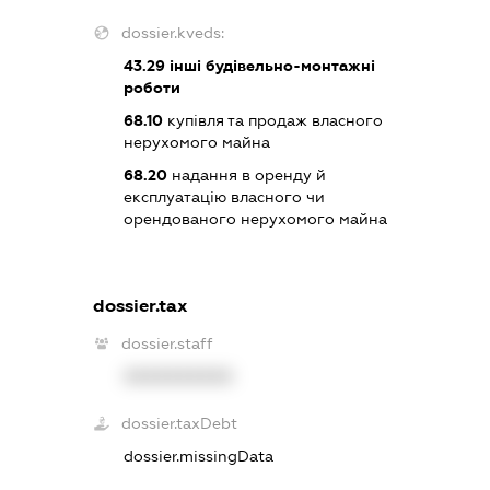
dossier.kveds:
43.29
інші будівельно-монтажні
роботи
68.10
купівля та продаж власного
нерухомого майна
68.20
надання в оренду й
експлуатацію власного чи
орендованого нерухомого майна
dossier.tax
dossier.staff
XXXXXXXXXX
dossier.taxDebt
dossier.missingData