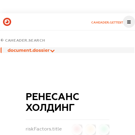
CAHEADER.GETTEST
CAHEADER.SEARCH
document.dossier
РЕНЕСАНС
ХОЛДИНГ
riskFactors.title
0
0
0