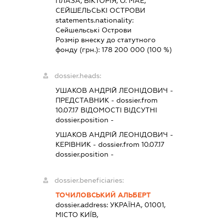
ПЛАЗА, ВІКТОРІЯ, О. МАЕ,
СЕЙШЕЛЬСЬКІ ОСТРОВИ
statements.nationality:
Сейшельські Острови
Розмір внеску до статутного
фонду (грн.):
178 200 000
(100 %)
dossier.heads:
УШАКОВ АНДРІЙ ЛЕОНІДОВИЧ
-
ПРЕДСТАВНИК
- dossier.from
10.07.17
ВІДОМОСТІ ВІДСУТНІ
dossier.position -
УШАКОВ АНДРІЙ ЛЕОНІДОВИЧ
-
КЕРІВНИК
- dossier.from 10.07.17
dossier.position -
dossier.beneficiaries:
ТОЧИЛОВСЬКИЙ АЛЬБЕРТ
dossier.address:
УКРАЇНА, 01001,
МІСТО КИЇВ,