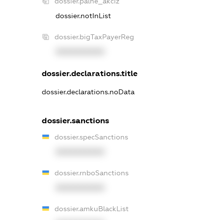
dossier.palne_akciz
dossier.notInList
dossier.bigTaxPayerReg
XXXXXXXXXX
dossier.declarations.title
dossier.declarations.noData
dossier.sanctions
dossier.specSanctions
XXXXXXXXXX
dossier.rnboSanctions
XXXXXXXXXX
dossier.amkuBlackList