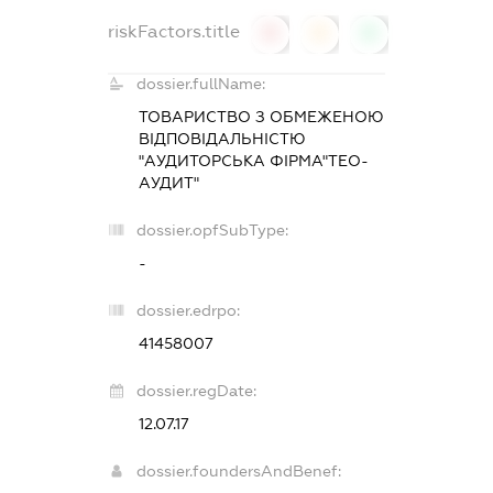
riskFactors.title
0
0
0
dossier.fullName:
ТОВАРИСТВО З ОБМЕЖЕНОЮ
ВІДПОВІДАЛЬНІСТЮ
"АУДИТОРСЬКА ФІРМА"ТЕО-
АУДИТ"
dossier.opfSubType:
-
dossier.edrpo:
41458007
dossier.regDate:
12.07.17
dossier.foundersAndBenef: