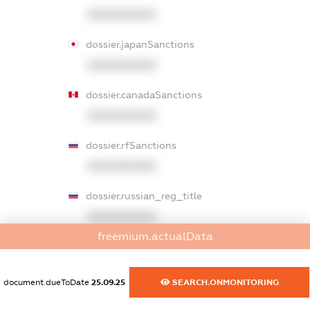
XXXXXXXXXX
dossier.japanSanctions
XXXXXXXXXX
dossier.canadaSanctions
XXXXXXXXXX
dossier.rfSanctions
XXXXXXXXXX
dossier.russian_reg_title
XXXXXXXXXX
freemium.actualData
dossier.commercial_info.title
dossier.commercial_info.postal_address
document.dueToDate
25.09.25
SEARCH.ONMONITORING
XXXXXXXXXX