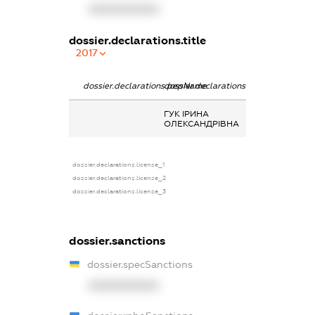
XXXXXXXXXX
dossier.declarations.title
2017
dossier.declarations.pepName
dossier.declarations.personName
dossier.declarat
ГУК ІРИНА
-
ОЛЕКСАНДРІВНА
dossier.declarations.license_1
dossier.declarations.license_2
dossier.declarations.license_3
dossier.sanctions
dossier.specSanctions
XXXXXXXXXX