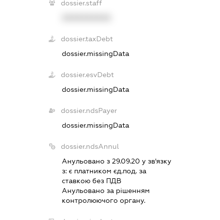
dossier.staff
XXXXXXXXXX
dossier.taxDebt
dossier.missingData
dossier.esvDebt
dossier.missingData
dossier.ndsPayer
dossier.missingData
dossier.ndsAnnul
Анульовано з 29.09.20 у зв'язку
з:
є платником єд.под. за
ставкою без ПДВ
Анульовано за рiшенням
контролюючого органу.