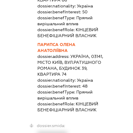
КВАРТИРА 86
dossier.nationality:
Україна
dossier.benefInterest:
50
dossier.benefType:
Прямий
вирішальний вплив
dossier.benefRole:
КІНЦЕВИЙ
БЕНЕФІЦІАРНИЙ ВЛАСНИК
ПАРИПСА ОЛЕНА
АНАТОЛІЇВНА
dossier.address:
УКРАЇНА, 03141,
МІСТО КИЇВ, ВУЛ.РАТУШНОГО
РОМАНА, БУДИНОК 39,
КВАРТИРА 74
dossier.nationality:
Україна
dossier.benefInterest:
48
dossier.benefType:
Прямий
вирішальний вплив
dossier.benefRole:
КІНЦЕВИЙ
БЕНЕФІЦІАРНИЙ ВЛАСНИК
dossier.smida: