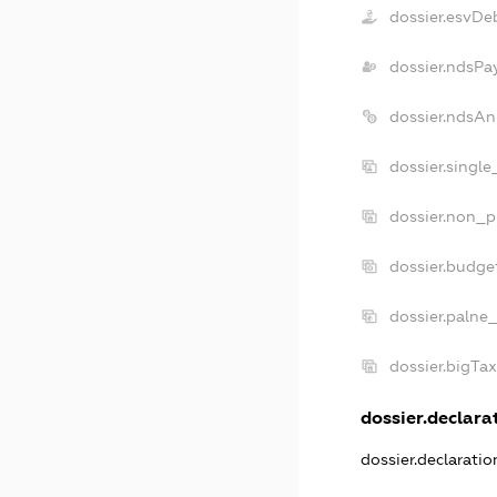
dossier.esvDe
dossier.ndsPa
dossier.ndsAn
dossier.singl
dossier.non_p
dossier.budge
dossier.palne
dossier.bigTa
dossier.declarat
dossier.declarati