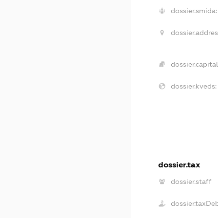
dossier.smida:
dossier.addres
dossier.capital
dossier.kveds:
dossier.tax
dossier.staff
dossier.taxDe