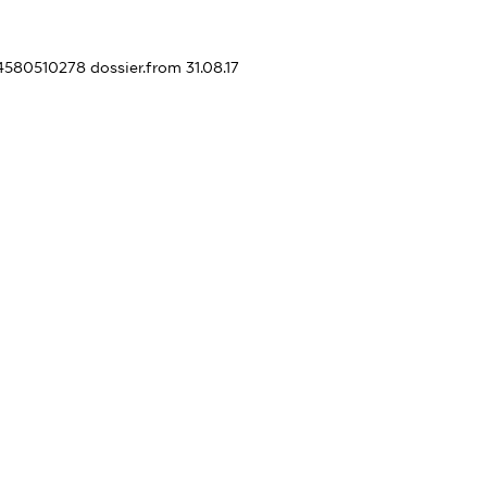
14580510278
dossier.from 31.08.17