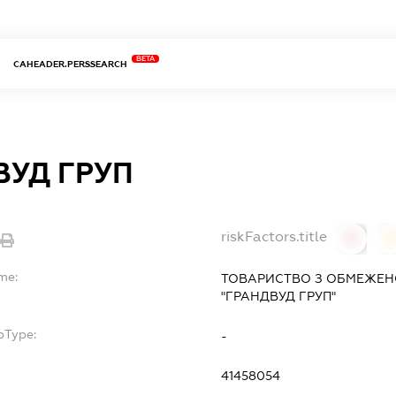
BETA
CAHEADER.PERSSEARCH
ВУД ГРУП
riskFactors.title
0
me:
ТОВАРИСТВО З ОБМЕЖЕН
"ГРАНДВУД ГРУП"
bType:
-
41458054