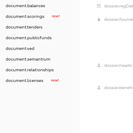
document.balances
dossier.regDat
document.scorings
new!
dossier.found
document.tenders
document.publicfunds
document.ved
document.semantrum
dossier.heads:
document.relationships
document.licenses
new!
dossier.benefic