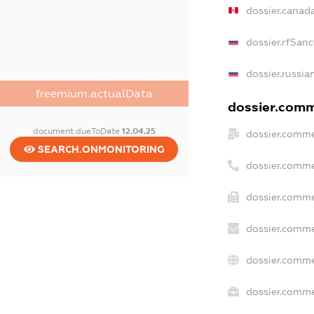
dossier.canad
dossier.rfSanc
dossier.russia
freemium.actualData
dossier.comme
document.dueToDate
12.04.25
dossier.comme
SEARCH.ONMONITORING
dossier.comme
dossier.comme
dossier.comme
dossier.comme
dossier.commer