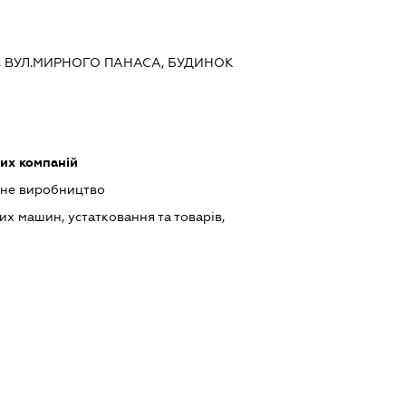
ИЇВ, ВУЛ.МИРНОГО ПАНАСА, БУДИНОК
их компаній
ьне виробництво
х машин, устатковання та товарів,