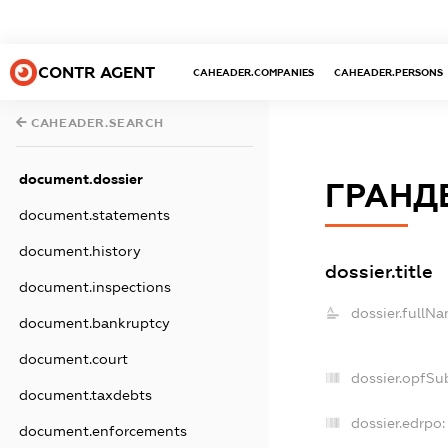
CONTR AGENT
CAHEADER.COMPANIES
CAHEADER.PERSONS
CAHEADER.SEARCH
document.dossier
ГРАНД
document.statements
document.history
dossier.title
document.inspections
dossier.fullNa
document.bankruptcy
document.court
dossier.opfSu
document.taxdebts
dossier.edrpo:
document.enforcements