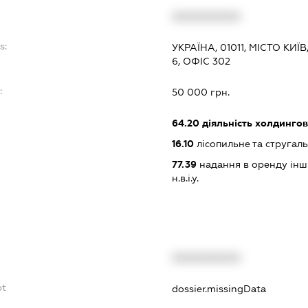
XXXXXXXXXX
s:
УКРАЇНА, 01011, МІСТО К
6, ОФІС 302
:
50 000 грн.
64.20
діяльність холдингов
16.10
лісопильне та стругал
77.39
надання в оренду інши
н.в.і.у.
XXXXXXXXXX
bt
dossier.missingData