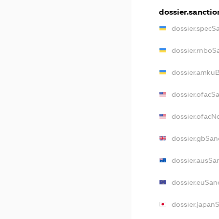
dossier.sanctio
dossier.specS
dossier.rnboS
dossier.amkuB
dossier.ofacS
dossier.ofac
dossier.gbSan
dossier.ausSa
dossier.euSan
dossier.japan