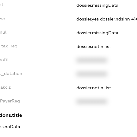
bt
dossier.missingData
yer
dossier.yes
dossier.ndsInn 4
nul
dossier.missingData
e_tax_reg
dossier.notInList
rofit
XXXXXXXXXX
t_dotation
XXXXXXXXXX
_akciz
dossier.notInList
xPayerReg
XXXXXXXXXX
ions.title
ons.noData