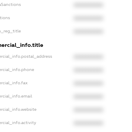
aSanctions
XXXXXXXXXX
tions
XXXXXXXXXX
n_reg_title
XXXXXXXXXX
rcial_info.title
rcial_info.postal_address
XXXXXXXXXX
rcial_info.phone
XXXXXXXXXX
rcial_info.fax
XXXXXXXXXX
rcial_info.email
XXXXXXXXXX
rcial_info.website
XXXXXXXXXX
cial_info.activity
XXXXXXXXXX