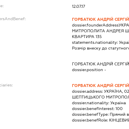
e:
12.07.17
ersAndBenef:
ГОРБАТЮК АНДРІЙ СЕРГІ
dossier.founderAddress
УКРА
МИТРОПОЛИТА АНДРЕЯ ШЕ
КВАРТИРА 135
statements.nationality:
Укра
Розмір внеску до статутног
ГОРБАТЮК АНДРІЙ СЕРГІ
dossier.position -
iaries:
ГОРБАТЮК АНДРІЙ СЕРГІ
dossier.address:
УКРАЇНА, 0
ШЕПТИЦЬКОГО МИТРОПОЛИТ
dossier.nationality:
Україна
dossier.benefInterest:
100
dossier.benefType:
Прямий в
dossier.benefRole:
КІНЦЕВИ