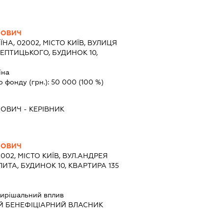
ЙОВИЧ
ЇНА, 02002, МІСТО КИЇВ, ВУЛИЦЯ
ПТИЦЬКОГО, БУДИНОК 10,
їна
о фонду (грн.):
50 000
(100 %)
ЙОВИЧ
-
КЕРІВНИК
ЙОВИЧ
2002, МІСТО КИЇВ, ВУЛ.АНДРЕЯ
А, БУДИНОК 10, КВАРТИРА 135
ирішальний вплив
Й БЕНЕФІЦІАРНИЙ ВЛАСНИК