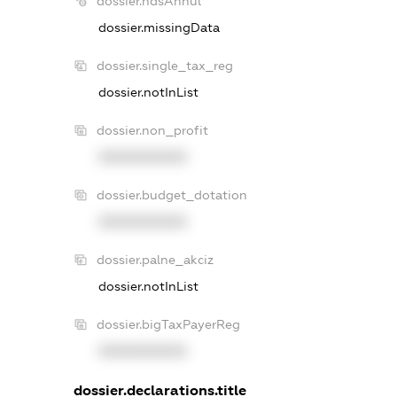
dossier.ndsAnnul
dossier.missingData
dossier.single_tax_reg
dossier.notInList
dossier.non_profit
XXXXXXXXXX
dossier.budget_dotation
XXXXXXXXXX
dossier.palne_akciz
dossier.notInList
dossier.bigTaxPayerReg
XXXXXXXXXX
dossier.declarations.title