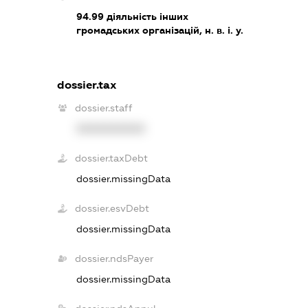
94.99
діяльність інших
громадських організацій, н. в. і. у.
dossier.tax
dossier.staff
XXXXXXXXXX
dossier.taxDebt
dossier.missingData
dossier.esvDebt
dossier.missingData
dossier.ndsPayer
dossier.missingData