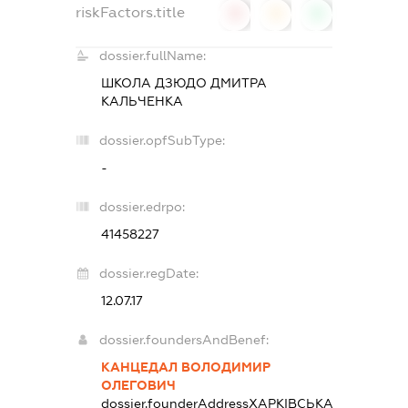
riskFactors.title
0
0
0
dossier.fullName:
ШКОЛА ДЗЮДО ДМИТРА
КАЛЬЧЕНКА
dossier.opfSubType:
-
dossier.edrpo:
41458227
dossier.regDate:
12.07.17
dossier.foundersAndBenef:
КАНЦЕДАЛ ВОЛОДИМИР
ОЛЕГОВИЧ
dossier.founderAddress
ХАРКІВСЬКА