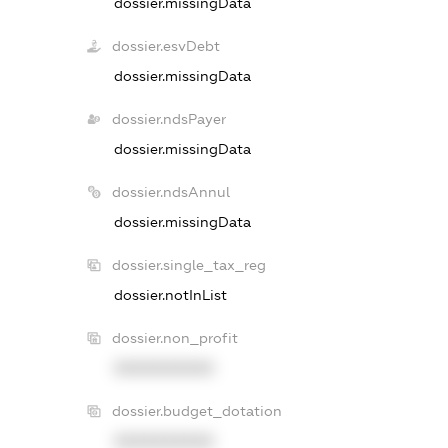
dossier.missingData
dossier.esvDebt
dossier.missingData
dossier.ndsPayer
dossier.missingData
dossier.ndsAnnul
dossier.missingData
dossier.single_tax_reg
dossier.notInList
dossier.non_profit
XXXXXXXXXX
dossier.budget_dotation
XXXXXXXXXX