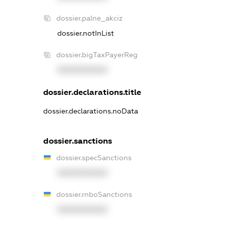
dossier.palne_akciz
dossier.notInList
dossier.bigTaxPayerReg
XXXXXXXXXX
dossier.declarations.title
dossier.declarations.noData
dossier.sanctions
dossier.specSanctions
XXXXXXXXXX
dossier.rnboSanctions
XXXXXXXXXX