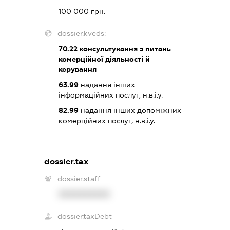
100 000 грн.
dossier.kveds:
70.22
консультування з питань
комерційної діяльності й
керування
63.99
надання інших
інформаційних послуг, н.в.і.у.
82.99
надання інших допоміжних
комерційних послуг, н.в.і.у.
dossier.tax
dossier.staff
XXXXXXXXXX
dossier.taxDebt