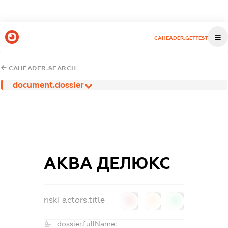
CAHEADER.GETTEST
CAHEADER.SEARCH
document.dossier
АКВА ДЕЛЮКС
riskFactors.title
0
0
0
dossier.fullName: