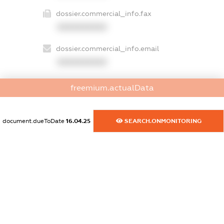
dossier.commercial_info.fax
XXXXXXXXXX
dossier.commercial_info.email
XXXXXXXXXX
dossier.commercial_info.website
freemium.actualData
XXXXXXXXXX
dossier.commercial_info.activity
document.dueToDate
16.04.25
SEARCH.ONMONITORING
XXXXXXXXXX
freemium.exampleText_1
freemium.exampleText_2
freemium.anonymousPerSearch2
FREEMIUM.DETAILS